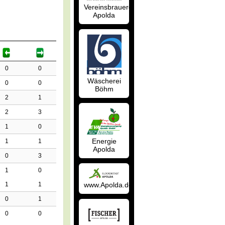
Vereinsbrauerei
Apolda
0
0
Wäscherei
0
0
Böhm
2
1
2
3
1
0
Energie
1
1
Apolda
0
3
1
0
1
1
www.Apolda.de
0
1
0
0