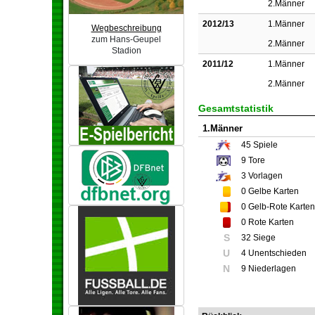
2.Männer
2012/13
1.Männer
Wegbeschreibung
zum Hans-Geupel
2.Männer
Stadion
2011/12
1.Männer
2.Männer
Gesamtstatistik
1.Männer
45
Spiele
9
Tore
3
Vorlagen
0
Gelbe Karten
0
Gelb-Rote Karten
0
Rote Karten
S
32 Siege
U
4 Unentschieden
N
9 Niederlagen