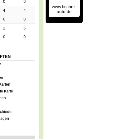
0
0
www.fischer-
4
4
auto.de
0
0
2
6
0
0
FTEN
e
en
Karten
e Karte
rten
schieden
lagen