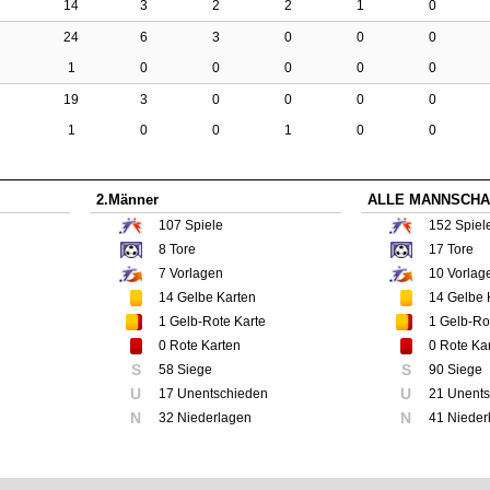
14
3
2
2
1
0
24
6
3
0
0
0
1
0
0
0
0
0
19
3
0
0
0
0
1
0
0
1
0
0
2.Männer
ALLE MANNSCHA
107
Spiele
152
Spiel
8
Tore
17
Tore
7
Vorlagen
10
Vorlag
14
Gelbe Karten
14
Gelbe 
1
Gelb-Rote Karte
1
Gelb-Rot
0
Rote Karten
0
Rote Ka
S
S
58 Siege
90 Siege
U
U
17 Unentschieden
21 Unent
N
N
32 Niederlagen
41 Nieder