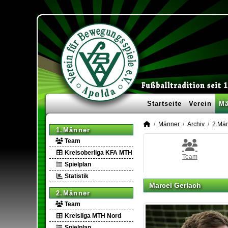
Startseite
Verein
Mä
Männer
Archiv
2.Mä
1.Männer
Team
Kreisoberliga KFA MTH
Team
Spielplan
Statistik
Marcel Gerlach
2.Männer
Team
Kreisliga MTH Nord
Spielplan