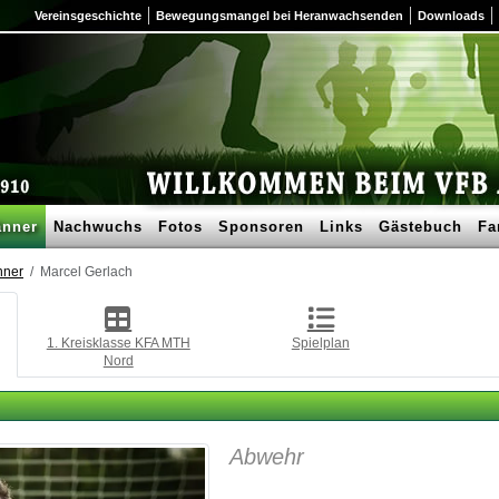
Vereinsgeschichte
Bewegungsmangel bei Heranwachsenden
Downloads
nner
Nachwuchs
Fotos
Sponsoren
Links
Gästebuch
Fa
nner
Marcel Gerlach
1. Kreisklasse KFA MTH
Spielplan
Nord
Abwehr