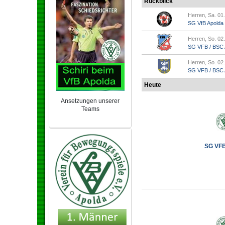
Rückblick
Herren, Sa. 01
SG VfB Apolda
Herren, So. 02
SG VFB / BSC A
Herren, So. 02
SG VFB / BSC Ap
Heute
Ansetzungen unserer
Teams
NEU 2024/25
SG VFB 