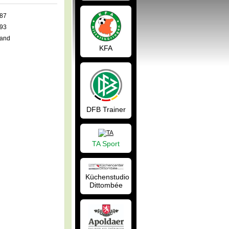
987
993
land
KFA
DFB Trainer
TA Sport
Küchenstudio
Dittombée