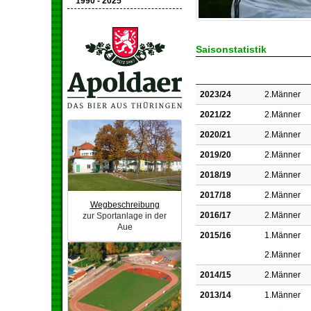
1990 - 2025
Saisonstatistik
2023/24
2.Männer
2021/22
2.Männer
2020/21
2.Männer
2019/20
2.Männer
2018/19
2.Männer
2017/18
2.Männer
Wegbeschreibung
2016/17
2.Männer
zur Sportanlage in der
Aue
2015/16
1.Männer
2.Männer
2014/15
2.Männer
2013/14
1.Männer