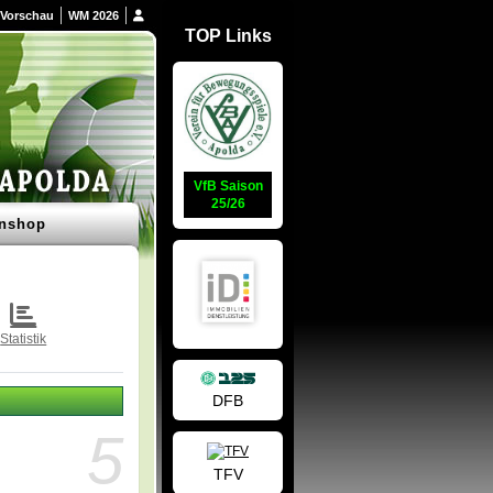
Vorschau
WM 2026
TOP Links
VfB Saison
25/26
nshop
Statistik
DFB
5
TFV