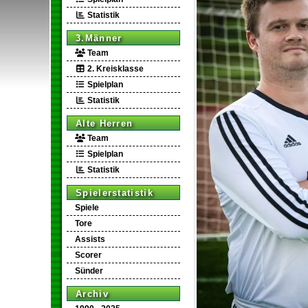
Statistik
3.Männer
Team
2. Kreisklasse
Spielplan
Statistik
Alte Herren
Team
Spielplan
Statistik
Spielerstatistik
Spiele
Tore
Assists
Scorer
Sünder
Archiv