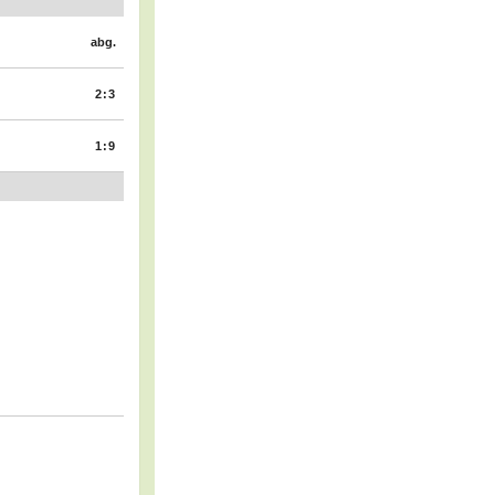
abg.
2:3
1:9