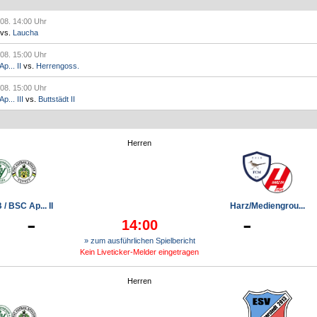
.08. 14:00 Uhr
vs.
Laucha
.08. 15:00 Uhr
p... II
vs.
Herrengoss.
.08. 15:00 Uhr
... III
vs.
Buttstädt II
Herren
/ BSC Ap... II
Harz/Mediengrou...
-
-
14:00
» zum ausführlichen Spielbericht
Kein Liveticker-Melder eingetragen
Herren