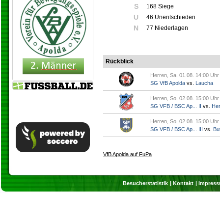
S
168 Siege
U
46 Unentschieden
N
77 Niederlagen
Rückblick
Herren, Sa. 01.08. 14:00 Uhr
SG VfB Apolda
vs.
Laucha
Herren, So. 02.08. 15:00 Uhr
SG VFB / BSC Ap... II
vs.
Her
Herren, So. 02.08. 15:00 Uhr
SG VFB / BSC Ap... III
vs.
But
VfB Apolda auf FuPa
Besucherstatistik
Kontakt
Impres