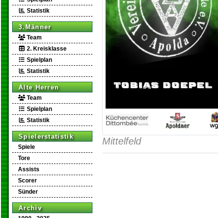
Statistik
3.Männer
Team
2. Kreisklasse
Spielplan
Statistik
Alte Herren
Team
Spielplan
Statistik
Spielerstatistik
Mittelfeld
Spiele
Tore
Assists
Scorer
Sünder
Archiv