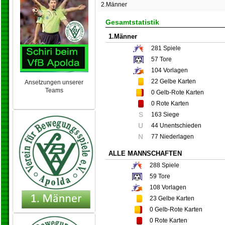
2.Männer
Gesamtstatistik
1.Männer
281
Spiele
57
Tore
104
Vorlagen
22
Gelbe Karten
Ansetzungen unserer
Teams
0
Gelb-Rote Karten
NEU 2024/25
0
Rote Karten
S
163 Siege
U
44 Unentschieden
N
77 Niederlagen
ALLE MANNSCHAFTEN
288
Spiele
59
Tore
108
Vorlagen
23
Gelbe Karten
0
Gelb-Rote Karten
0
Rote Karten