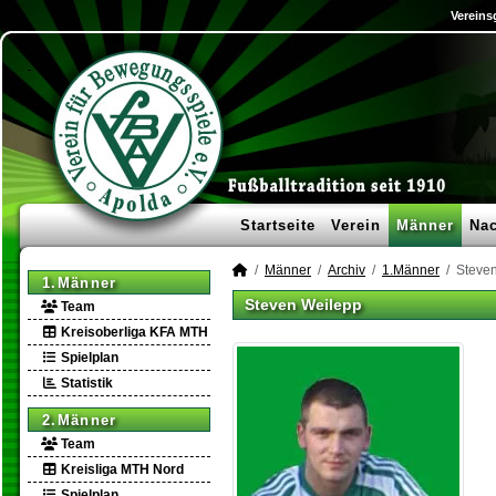
Vereins
Startseite
Verein
Männer
Na
Männer
Archiv
1.Männer
Steve
1.Männer
Steven Weilepp
Team
Kreisoberliga KFA MTH
Spielplan
Statistik
2.Männer
Team
Kreisliga MTH Nord
Spielplan