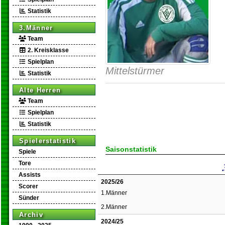
Statistik
3.Männer
Team
2. Kreisklasse
Spielplan
Mittelstürmer
Statistik
Alte Herren
Team
Spielplan
Statistik
Spielerstatistik
Saisonstatistik
Spiele
Tore
Assists
2025/26
Scorer
1.Männer
Sünder
2.Männer
Archiv
2024/25