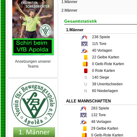
1.Männer
2.Männer
Gesamtstatistik
1.Männer
238
Spiele
115
Tore
40
Vorlagen
22
Gelbe Karten
Ansetzungen unserer
0
Gelb-Rote Karten
Teams
0
Rote Karten
NEU 2024/25
S
140 Siege
U
39 Unentschieden
N
60 Niederlagen
ALLE MANNSCHAFTEN
283
Spiele
132
Tore
48
Vorlagen
29
Gelbe Karten
0
Gelb-Rote Karten