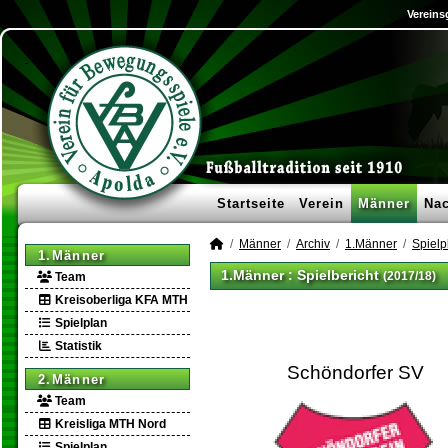
Vereins
Startseite
Verein
Männer
Na
Männer
Archiv
1.Männer
Spielp
1.Männer
1.Männer :
Spielbericht
(2017/18)
Team
Kreisoberliga KFA MTH
Spielplan
Statistik
Schöndorfer SV
2.Männer
Team
Kreisliga MTH Nord
Spielplan