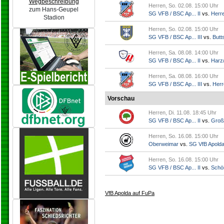
Wegbeschreibung
Herren, So. 02.08. 15:00 Uhr
zum Hans-Geupel
SG VFB / BSC Ap... II
vs.
Herr
Stadion
Herren, So. 02.08. 15:00 Uhr
SG VFB / BSC Ap... III
vs.
Butts
Herren, Sa. 08.08. 14:00 Uhr
SG VFB / BSC Ap... II
vs.
Harz/
Herren, Sa. 08.08. 16:00 Uhr
SG VFB / BSC Ap... III
vs.
Herr
Vorschau
Herren, Di. 11.08. 18:45 Uhr
SG VFB / BSC Ap... II
vs.
Groß
Herren, So. 16.08. 15:00 Uhr
Oberweimar
vs.
SG VfB Apold
Herren, So. 16.08. 15:00 Uhr
SG VFB / BSC Ap... II
vs.
Schö
VfB Apolda auf FuPa