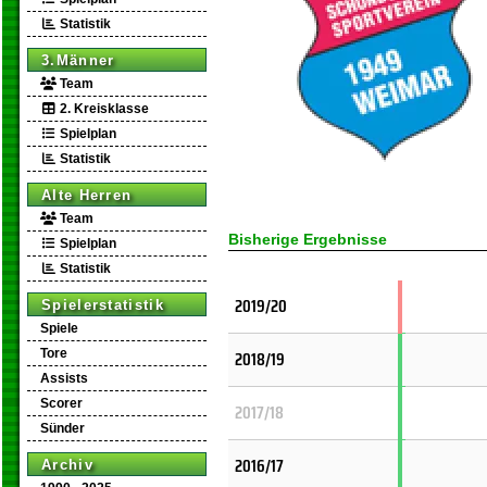
Statistik
3.Männer
Team
2. Kreisklasse
Spielplan
Statistik
Alte Herren
Team
Bisherige Ergebnisse
Spielplan
Statistik
2019/20
Spielerstatistik
Spiele
2018/19
Tore
Assists
Scorer
2017/18
Sünder
2016/17
Archiv