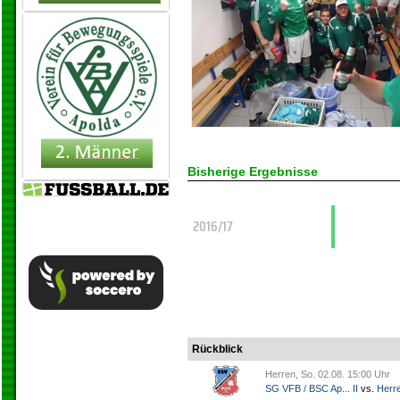
Bisherige Ergebnisse
2016/17
Rückblick
Herren, So. 02.08. 15:00 Uhr
SG VFB / BSC Ap... II
vs.
Herr