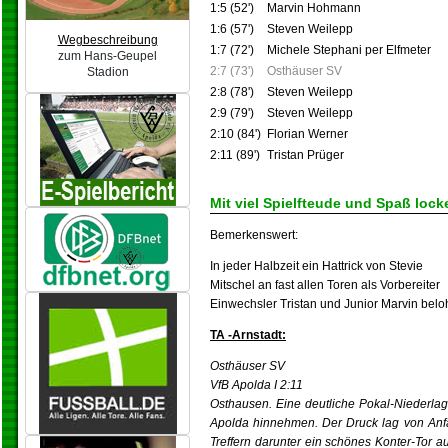
1:5 (52')
Marvin Hohmann
1:6 (57')
Steven Weilepp
Wegbeschreibung
1:7 (72')
Michele Stephani per Elfmeter
zum Hans-Geupel
2:7 (73')
Osthäuser SV
Stadion
2:8 (78')
Steven Weilepp
2:9 (79')
Steven Weilepp
2:10 (84')
Florian Werner
2:11 (89')
Tristan Prüger
Mit viel Spielfteude und Spaß locke
Bemerkenswert:
In jeder Halbzeit ein Hattrick von Stevie
Mitschel an fast allen Toren als Vorbereiter
Einwechsler Tristan und Junior Marvin beloh
TA -Arnstadt:
Osthäuser SV
VfB Apolda I 2:11
Osthausen. Eine deutliche Pokal-Niederla
Apolda hinnehmen. Der Druck lag von Anfa
Treffern darunter ein schönes Konter-Tor a