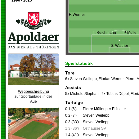
1990 - 2025
F. Werner
T. Reichmann
P. Müller
S. Walther
Spielstatistik
Tore
6x Steven Weilepp
,
Florian Werner
,
Pierre M
Assists
Wegbeschreibung
5x Michele Stephani
,
2x Tobias Döpel
,
Flor
zur Sportanlage in der
Aue
Torfolge
0:1 (6')
Pierre Müller per Elfmeter
0:2 (7')
Steven Weilepp
0:3 (33')
Steven Weilepp
1:3 (36')
Osthäuser SV
1:4 (41')
Steven Weilepp