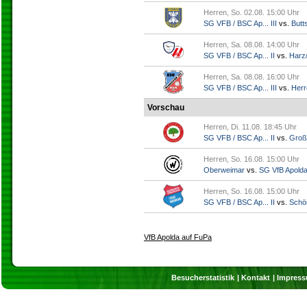
Herren, So. 02.08. 15:00 Uhr
SG VFB / BSC Ap... III
vs.
Butts
Herren, Sa. 08.08. 14:00 Uhr
SG VFB / BSC Ap... II
vs.
Harz/
Herren, Sa. 08.08. 16:00 Uhr
SG VFB / BSC Ap... III
vs.
Herr
Vorschau
Herren, Di. 11.08. 18:45 Uhr
SG VFB / BSC Ap... II
vs.
Groß
Herren, So. 16.08. 15:00 Uhr
Oberweimar
vs.
SG VfB Apold
Herren, So. 16.08. 15:00 Uhr
SG VFB / BSC Ap... II
vs.
Schö
VfB Apolda auf FuPa
Besucherstatistik
Kontakt
Impres