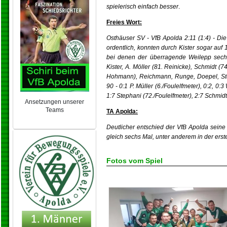
spielerisch einfach besser
.
Freies Wort:
Osthäuser SV - VfB Apolda 2:11 (1:4) - Die
ordentlich, konnten durch Kister sogar au
bei denen der überragende Weilepp sechsmal
Kister, A. Möller (81. Reinicke), Schmidt (
Hohmann), Reichmann, Runge, Doepel, Steph
90 - 0:1 P. Müller (6./Foulelfmeter), 0:2, 0:
1:7 Stephani (72./Foulelfmeter), 2:7 Schmidt 
Ansetzungen unserer
Teams
TA Apolda:
NEU 2024/25
Deutlicher entschied der VfB Apolda seine
gleich sechs Mal, unter anderem in der erst
Fotos vom Spiel