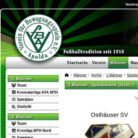
Vereins
Startseite
Verein
Männer
Na
Männer
Archiv
1.Männer
Spielp
1.Männer
1.Männer :
Spielbericht
(2016/17)
Team
Kreisoberliga KFA MTH
V
Spielplan
Statistik
Osthäuser SV
2.Männer
Team
Kreisliga MTH Nord
Spielplan