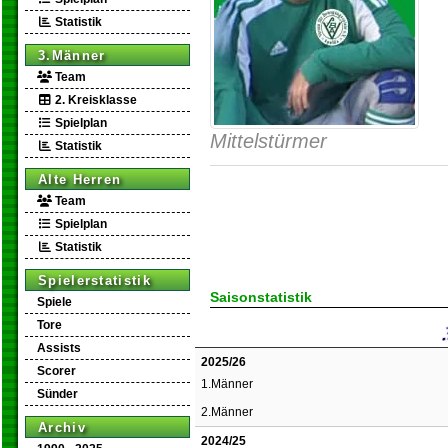
Statistik
3.Männer
Team
2. Kreisklasse
Spielplan
Mittelstürmer
Statistik
Alte Herren
Team
Spielplan
Statistik
Spielerstatistik
Saisonstatistik
Spiele
Tore
Assists
2025/26
Scorer
1.Männer
Sünder
2.Männer
Archiv
2024/25