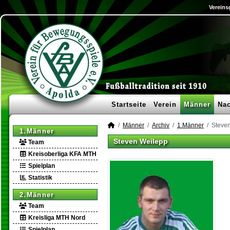
Vereins
Startseite
Verein
Männer
Na
Männer
Archiv
1.Männer
Steve
1.Männer
Steven Weilepp
Team
Kreisoberliga KFA MTH
Spielplan
Statistik
2.Männer
Team
Kreisliga MTH Nord
Spielplan