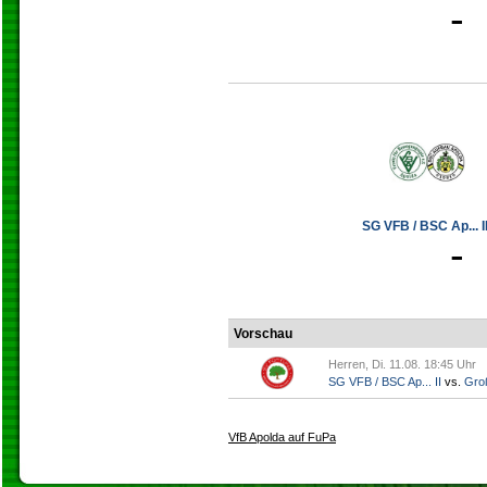
-
SG VFB / BSC Ap... II
-
Vorschau
Herren, Di. 11.08. 18:45 Uhr
SG VFB / BSC Ap... II
vs.
Gro
VfB Apolda auf FuPa