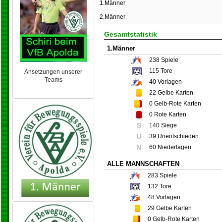
1.Männer
2.Männer
Gesamtstatistik
1.Männer
238
Spiele
115
Tore
Ansetzungen unserer
Teams
40
Vorlagen
NEU 2024/25
22
Gelbe Karten
0
Gelb-Rote Karten
0
Rote Karten
S
140 Siege
U
39 Unentschieden
N
60 Niederlagen
ALLE MANNSCHAFTEN
283
Spiele
132
Tore
48
Vorlagen
29
Gelbe Karten
0
Gelb-Rote Karten