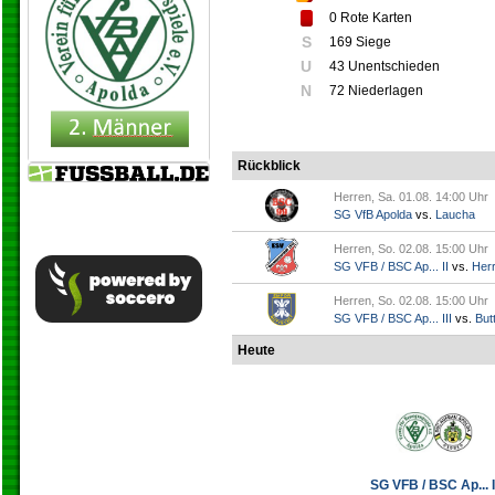
0
Rote Karten
S
169 Siege
U
43 Unentschieden
N
72 Niederlagen
Rückblick
Herren, Sa. 01.08. 14:00 Uhr
SG VfB Apolda
vs.
Laucha
Herren, So. 02.08. 15:00 Uhr
SG VFB / BSC Ap... II
vs.
Her
Herren, So. 02.08. 15:00 Uhr
SG VFB / BSC Ap... III
vs.
Butt
Heute
SG VFB / BSC Ap... I