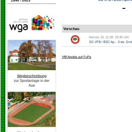
1990 - 2025
-
Vorschau
Herren, Di. 11.08. 18:45 Uhr
SG VFB / BSC Ap... II
vs.
Gro
VfB Apolda auf FuPa
Wegbeschreibung
zur Sportanlage in der
Aue