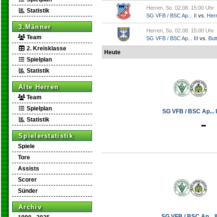
Herren, So. 02.08. 15:00 Uhr
Statistik
SG VFB / BSC Ap... II
vs.
Her
3.Männer
Herren, So. 02.08. 15:00 Uhr
Team
SG VFB / BSC Ap... III
vs.
Butt
2. Kreisklasse
Heute
Spielplan
Statistik
Alte Herren
Team
Spielplan
SG VFB / BSC Ap... I
-
Statistik
Spielerstatistik
Spiele
Tore
Assists
Scorer
Sünder
Archiv
SG VFB / BSC Ap... II