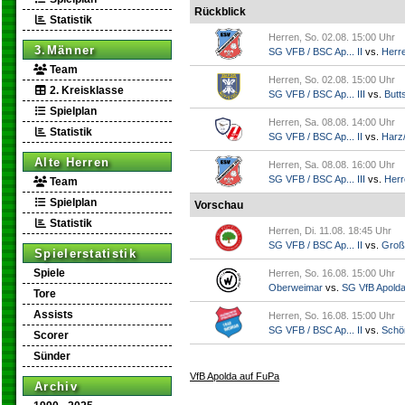
Rückblick
Statistik
Herren, So. 02.08. 15:00 Uhr
3.Männer
SG VFB / BSC Ap... II
vs.
Herr
Team
Herren, So. 02.08. 15:00 Uhr
2. Kreisklasse
SG VFB / BSC Ap... III
vs.
Butts
Spielplan
Herren, Sa. 08.08. 14:00 Uhr
Statistik
SG VFB / BSC Ap... II
vs.
Harz/
Alte Herren
Herren, Sa. 08.08. 16:00 Uhr
SG VFB / BSC Ap... III
vs.
Herr
Team
Spielplan
Vorschau
Statistik
Herren, Di. 11.08. 18:45 Uhr
SG VFB / BSC Ap... II
vs.
Groß
Spielerstatistik
Spiele
Herren, So. 16.08. 15:00 Uhr
Oberweimar
vs.
SG VfB Apold
Tore
Assists
Herren, So. 16.08. 15:00 Uhr
SG VFB / BSC Ap... II
vs.
Schö
Scorer
Sünder
VfB Apolda auf FuPa
Archiv