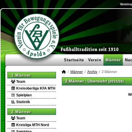
Vereins
Startseite
Verein
Männer
Na
Männer
Archiv
2.Männer
1.Männer
2.Männer :
Übersicht
(2015/16)
Team
Kreisoberliga KFA MTH
W
Spielplan
Statistik
2.Männer
Team
Kreisliga MTH Nord
Spielplan