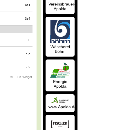
Vereinsbrauerei
4:1
Apolda
3:4
-:-
Wäscherei
Böhm
-:-
-:-
© FuPa-Widget
Energie
Apolda
www.Apolda.de