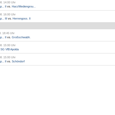
08. 14:00 Uhr
... II
vs.
Harz/Mediengrou...
08. 16:00 Uhr
.. III
vs.
Herrengoss. II
8. 18:45 Uhr
... II
vs.
Großschwabh.
08. 15:00 Uhr
.
SG VfB Apolda
08. 15:00 Uhr
... II
vs.
Schöndorf