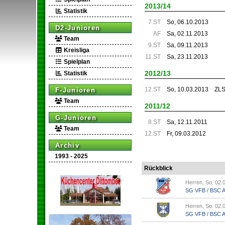
2013/14
Statistik
7.ST
So, 06.10.2013
D2-Junioren
AF
Sa, 02.11.2013
Team
9.ST
Sa, 09.11.2013
Kreisliga
11.ST
Sa, 23.11.2013
Spielplan
2012/13
Statistik
12.ST
So, 10.03.2013
ZLS
F-Junioren
Team
2011/12
G-Junioren
8.ST
Sa, 12.11.2011
Team
12.ST
Fr, 09.03.2012
Archiv
1993 - 2025
Rückblick
Herren, So. 02.
SG VFB / BSC Ap
Herren, So. 02.
SG VFB / BSC Ap.