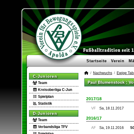
Startseite
Verein
Mä
Nachwuchs
Ewige Tab
C-Junioren
Paul Blumenstock : Vo
Team
Kreisoberliga C-Jun
Spielplan
2017/18
Statistik
VF
Sa, 18.11.2017
D-Junioren
2016/17
Team
Verbandsliga TFV
AF
Sa, 19.11.2016
SG
Spielplan