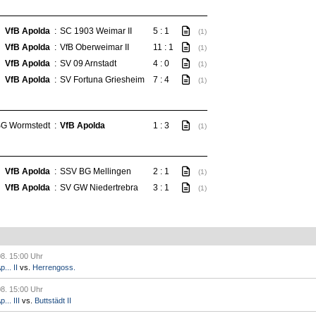
VfB Apolda
:
SC 1903 Weimar II
5 : 1
(1)
VfB Apolda
:
VfB Oberweimar II
11 : 1
(1)
VfB Apolda
:
SV 09 Arnstadt
4 : 0
(1)
VfB Apolda
:
SV Fortuna Griesheim
7 : 4
(1)
G Wormstedt
:
VfB Apolda
1 : 3
(1)
VfB Apolda
:
SSV BG Mellingen
2 : 1
(1)
VfB Apolda
:
SV GW Niedertrebra
3 : 1
(1)
08. 15:00 Uhr
... II
vs.
Herrengoss.
08. 15:00 Uhr
.. III
vs.
Buttstädt II