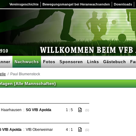
Vereinsgeschichte
Bewegungsmangel bei Heranwachsenden
Downloads
nner
Nachwuchs
Fotos
Sponsoren
Links
Gästebuch
Fa
elle
Paul Blumenstock
rlagen (Alle Mannschaften)
Haarhausen
:
SG VfB Apolda
1 : 5
(1)
 VfB Apolda
:
VfB Oberweimar
4 : 1
(1)