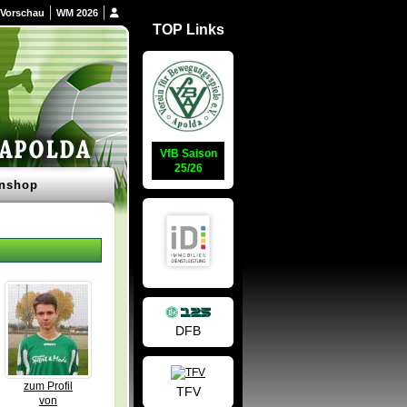
Vorschau
WM 2026
TOP Links
VfB Saison
25/26
nshop
DFB
zum Profil
TFV
von