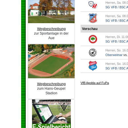
Herren, Sa. 08.
SG VFB / BSC Ap
Herren, Sa. 08.
SG VFB / BSC Ap.
Vorschau
Wegbeschreibung
zur Sportanlage in der
Herren, Di. 11.0
Aue
SG VFB / BSC Ap
Herren, So. 16.
Oberweimar
vs
Herren, So. 16.
SG VFB / BSC Ap
VfB Apolda auf FuPa
Wegbeschreibung
zum Hans-Geupel
Stadion