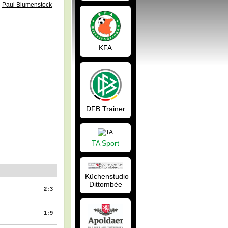
Paul Blumenstock
KFA
DFB Trainer
TA Sport
Küchenstudio
Dittombée
2:3
1:9