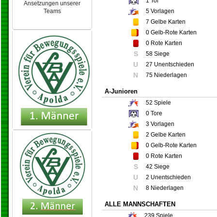
1
Tor
Ansetzungen unserer
5
Vorlagen
Teams
NEU 2024/25
7
Gelbe Karten
0
Gelb-Rote Karten
0
Rote Karten
S
58 Siege
U
27 Unentschieden
N
75 Niederlagen
A-Junioren
52
Spiele
0
Tore
3
Vorlagen
2
Gelbe Karten
0
Gelb-Rote Karten
0
Rote Karten
S
42 Siege
U
2 Unentschieden
N
8 Niederlagen
ALLE MANNSCHAFTEN
239
Spiele