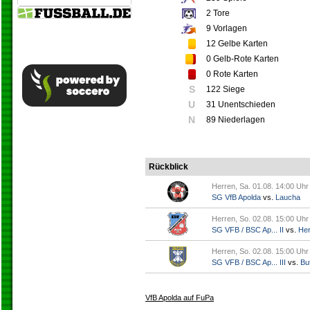
2
Tore
9
Vorlagen
12
Gelbe Karten
0
Gelb-Rote Karten
0
Rote Karten
S
122 Siege
U
31 Unentschieden
N
89 Niederlagen
Rückblick
Herren, Sa. 01.08. 14:00 Uhr
SG VfB Apolda
vs.
Laucha
Herren, So. 02.08. 15:00 Uhr
SG VFB / BSC Ap... II
vs.
Her
Herren, So. 02.08. 15:00 Uhr
SG VFB / BSC Ap... III
vs.
But
VfB Apolda auf FuPa