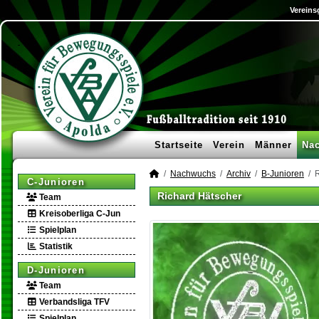
Vereins
Startseite
Verein
Männer
Na
Nachwuchs
Archiv
B-Junioren
R
C-Junioren
Richard Hätscher
Team
Kreisoberliga C-Jun
Spielplan
Statistik
D-Junioren
Team
Verbandsliga TFV
Spielplan