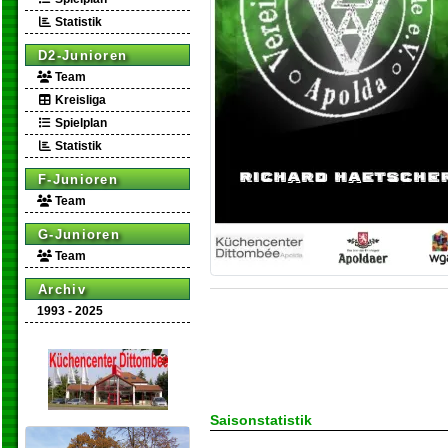
Statistik
D2-Junioren
Team
Kreisliga
Spielplan
Statistik
F-Junioren
Team
G-Junioren
Team
Archiv
1993 - 2025
Saisonstatistik