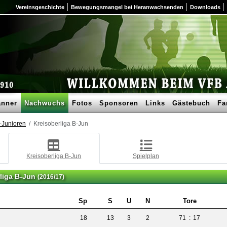
Vereinsgeschichte
Bewegungsmangel bei Heranwachsenden
Downloads
nner
Nachwuchs
Fotos
Sponsoren
Links
Gästebuch
Fa
-Junioren
Kreisoberliga B-Jun
Kreisoberliga B-Jun
Spielplan
liga B-Jun
(2016/17)
Sp
S
U
N
Tore
18
13
3
2
71
:
17