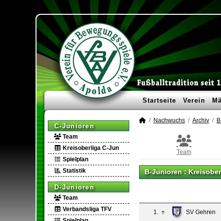
Startseite
Verein
Mä
Nachwuchs
Archiv
B
C-Junioren
Team
Kreisoberliga C-Jun
Team
Spielplan
Statistik
B-Junioren :
Kreisober
D-Junioren
Team
Verbandsliga TFV
1.
SV Gehren
Spielplan