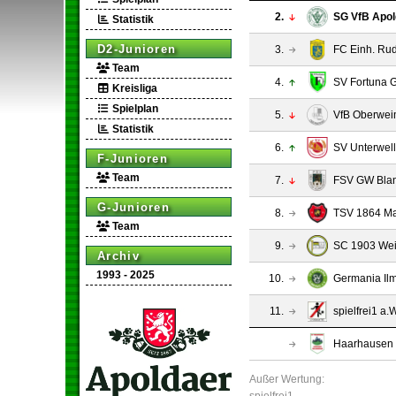
2.
SG VfB Apo
Statistik
D2-Junioren
3.
FC Einh. Rud
Team
4.
SV Fortuna 
Kreisliga
Spielplan
5.
VfB Oberwei
Statistik
6.
SV Unterwel
F-Junioren
Team
7.
FSV GW Bla
G-Junioren
8.
TSV 1864 M
Team
9.
SC 1903 Wei
Archiv
1993 - 2025
10.
Germania Il
11.
spielfrei1
a.W
Haarhausen
Außer Wertung
: