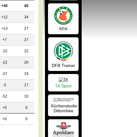
+40
40
+12
34
KFA
+13
27
+7
27
-22
22
-22
20
DFB Trainer
-27
19
-3
17
TA Sport
-52
10
Küchenstudio
+0
0
Dittombée
+0
0