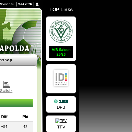
Vorschau
WM 2026
TOP Links
VfB Saison
25/26
nshop
Statistik
DFB
Diff
Pkt
TFV
+54
42