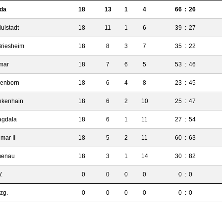
lda
18
13
1
4
66
:
26
ulstadt
18
11
1
6
39
:
27
Griesheim
18
8
3
7
35
:
22
mar
18
7
6
5
53
:
46
lenborn
18
6
4
8
23
:
45
nkenhain
18
6
2
10
25
:
47
agdala
18
6
1
11
27
:
54
mar II
18
5
2
11
60
:
63
menau
18
3
1
14
30
:
82
.
0
0
0
0
0
:
0
zg.
0
0
0
0
0
:
0