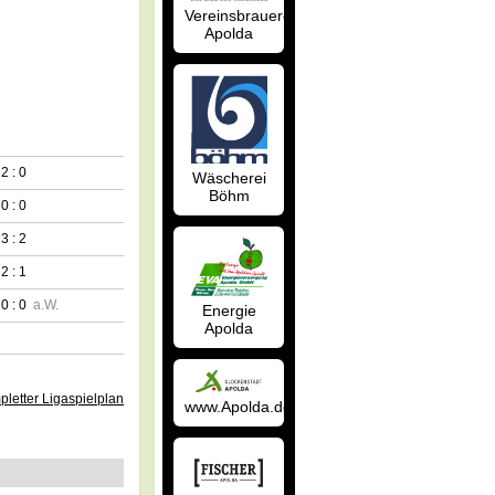
Vereinsbrauerei
Apolda
2 : 0
Wäscherei
Böhm
0 : 0
3 : 2
2 : 1
0 : 0
a.W.
Energie
Apolda
letter Ligaspielplan
www.Apolda.de