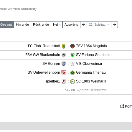
iele werden annuliert)
:
Gesamt
Hin
runde
Rück
runde
Heim
Auswärts
22. Spieltag
FC Einh. Rudulstadt
:
TSV 1864 Magdala
FSV GW Blankenhain
:
SV Fortuna Griesheim
SV Gehren
:
VfB Oberweimar
SV Unterwellenborn
:
Germania Ilmenau
spielfrei1
:
SC 1903 Weimar II
SG VfB Apolda ist spielfrei
Komp