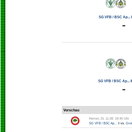
SG VFB / BSC Ap... I
-
SG VFB / BSC Ap... II
-
Vorschau
Herren, Di. 11.08. 18:45 Uhr
SG VFB / BSC Ap... II
vs.
Gro