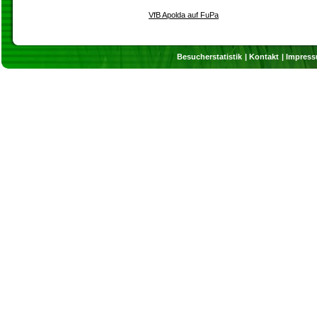
VfB Apolda auf FuPa
Besucherstatistik
Kontakt
Impres