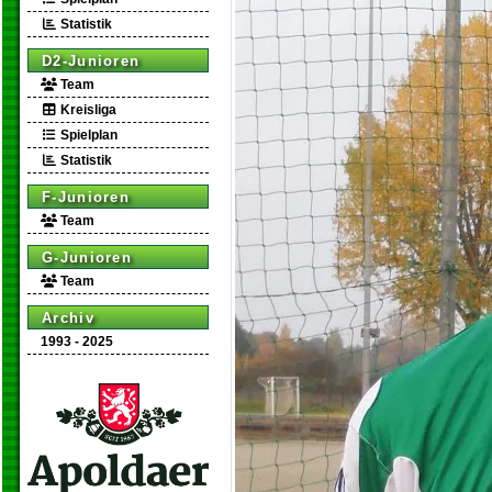
Statistik
D2-Junioren
Team
Kreisliga
Spielplan
Statistik
F-Junioren
Team
G-Junioren
Team
Archiv
1993 - 2025