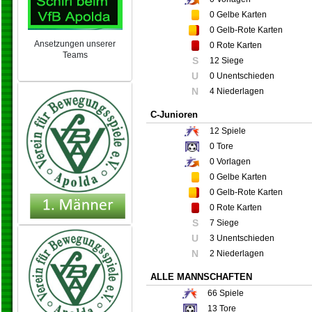
0
Gelbe Karten
0
Gelb-Rote Karten
Ansetzungen unserer
0
Rote Karten
Teams
S
12 Siege
NEU 2024/25
U
0 Unentschieden
N
4 Niederlagen
C-Junioren
12
Spiele
0
Tore
0
Vorlagen
0
Gelbe Karten
0
Gelb-Rote Karten
0
Rote Karten
S
7 Siege
U
3 Unentschieden
N
2 Niederlagen
ALLE MANNSCHAFTEN
66
Spiele
13
Tore