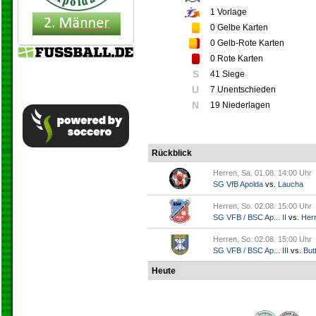
1
Vorlage
0
Gelbe Karten
0
Gelb-Rote Karten
0
Rote Karten
S
41 Siege
U
7 Unentschieden
N
19 Niederlagen
Rückblick
Herren, Sa. 01.08. 14:00 Uhr
SG VfB Apolda
vs.
Laucha
Herren, So. 02.08. 15:00 Uhr
SG VFB / BSC Ap... II
vs.
Her
Herren, So. 02.08. 15:00 Uhr
SG VFB / BSC Ap... III
vs.
Butt
Heute