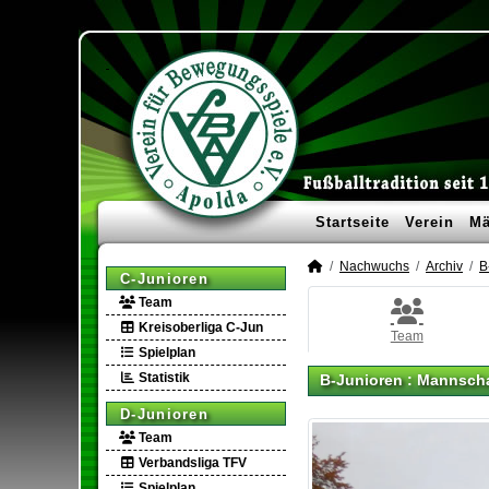
Startseite
Verein
Mä
Nachwuchs
Archiv
B
C-Junioren
Team
Kreisoberliga C-Jun
Team
Spielplan
Statistik
B-Junioren :
Mannscha
D-Junioren
Team
Verbandsliga TFV
Spielplan