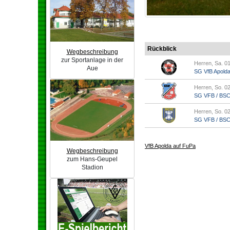
Rückblick
Wegbeschreibung
zur Sportanlage in der
Herren, Sa. 01
Aue
SG VfB Apold
Herren, So. 02
SG VFB / BSC A
Herren, So. 02
SG VFB / BSC A
VfB Apolda auf FuPa
Wegbeschreibung
zum Hans-Geupel
Stadion