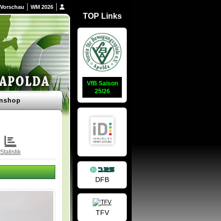
Vorschau
WM 2026
TOP Links
VfB Saison
25/26
nshop
Statistik
DFB
TFV