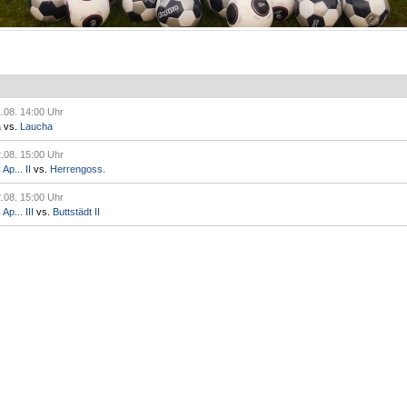
.08. 14:00 Uhr
a
vs.
Laucha
.08. 15:00 Uhr
p... II
vs.
Herrengoss.
.08. 15:00 Uhr
p... III
vs.
Buttstädt II