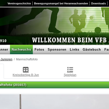
Vereinsgeschichte
Bewegungsmangel bei Heranwachsenden
Downloads
nner
Nachwuchs
Fotos
Sponsoren
Links
Gästebuch
Fa
-Junioren
Mannschaftsfoto
Kreisoberliga B-Jun
Spielplan
ftsfoto
(2016/17)