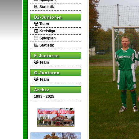
Statistik
D2-Junioren
Team
Kreisliga
Spielplan
Statistik
F-Junioren
Team
G-Junioren
Team
Archiv
1993 - 2025