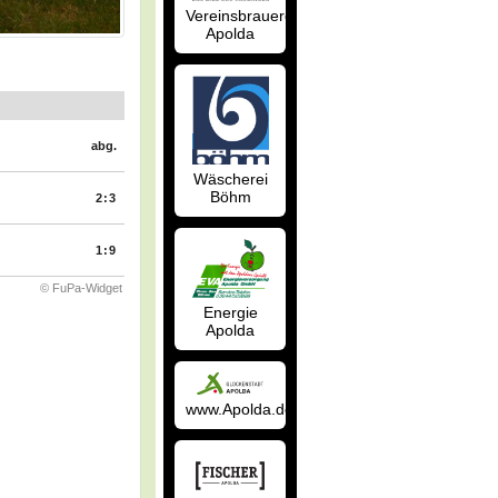
Vereinsbrauerei
Apolda
abg.
Wäscherei
Böhm
2:3
1:9
© FuPa-Widget
Energie
Apolda
www.Apolda.de