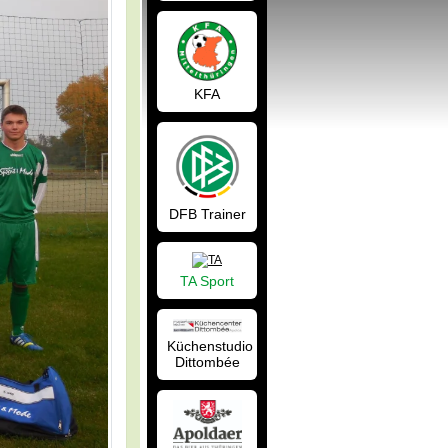
KFA
DFB Trainer
TA Sport
Küchenstudio
Dittombée