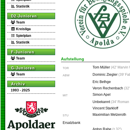
Statistik
D2-Junioren
Team
Kreisliga
Spielplan
Statistik
F-Junioren
Team
Aufstellung
Tom Müller
(
42' Marvin
G-Junioren
TOR
Team
Dominic Ziegler
(
39' Fa
ABW
Eric Bethge
Archiv
Veron Rechenbach
(
32
1993 - 2025
Simon Apel
MIT
Unbekannt
(
34' Roman 
Vincent Starkloff
Maximilian Metzeroth
STU
Ersatzbank
Anton Rabe
(
32')