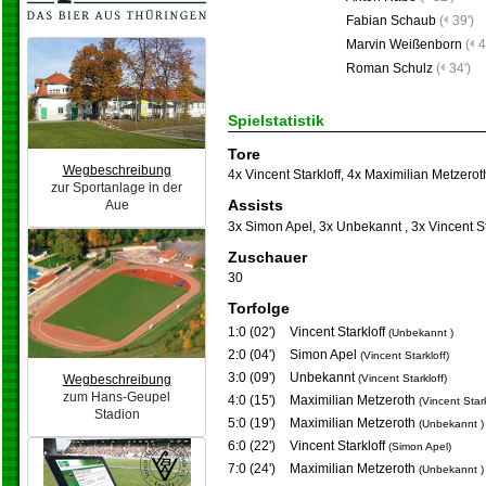
Fabian Schaub
(
39')
Marvin Weißenborn
(
4
Roman Schulz
(
34')
Spielstatistik
Tore
Wegbeschreibung
4x Vincent Starkloff
,
4x Maximilian Metzerot
zur Sportanlage in der
Assists
Aue
3x Simon Apel
,
3x Unbekannt
,
3x Vincent St
Zuschauer
30
Torfolge
1:0 (02')
Vincent Starkloff
(Unbekannt )
2:0 (04')
Simon Apel
(Vincent Starkloff)
3:0 (09')
Unbekannt
(Vincent Starkloff)
Wegbeschreibung
zum Hans-Geupel
4:0 (15')
Maximilian Metzeroth
(Vincent Stark
Stadion
5:0 (19')
Maximilian Metzeroth
(Unbekannt )
6:0 (22')
Vincent Starkloff
(Simon Apel)
7:0 (24')
Maximilian Metzeroth
(Unbekannt )