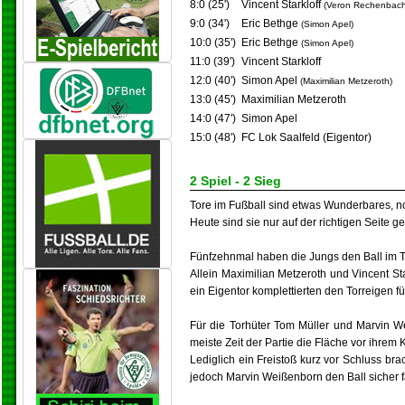
8:0 (25')
Vincent Starkloff
(Veron Rechenbach
9:0 (34')
Eric Bethge
(Simon Apel)
10:0 (35')
Eric Bethge
(Simon Apel)
11:0 (39')
Vincent Starkloff
12:0 (40')
Simon Apel
(Maximilian Metzeroth)
13:0 (45')
Maximilian Metzeroth
14:0 (47')
Simon Apel
15:0 (48')
FC Lok Saalfeld (Eigentor)
2 Spiel - 2 Sieg
Tore im Fußball sind etwas Wunderbares, noc
Heute sind sie nur auf der richtigen Seite ge
Fünfzehnmal haben die Jungs den Ball im To
Allein Maximilian Metzeroth und Vincent St
ein Eigentor komplettierten den Torreigen fü
Für die Torhüter Tom Müller und Marvin We
meiste Zeit der Partie die Fläche vor ihrem 
Lediglich ein Freistoß kurz vor Schluss br
jedoch Marvin Weißenborn den Ball sicher 