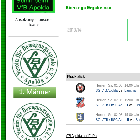
Bisherige Ergebnisse
Ansetzungen unserer
Teams
2013/14
NEU 2024/25
Rückblick
Herren, Sa. 01.08. 14:00 Uhr
SG VfB Apolda
vs.
Laucha
Herren, So. 02.08. 15:00 Uhr
SG VFB / BSC Ap... II
vs.
Her
Herren, So. 02.08. 15:00 Uhr
SG VFB / BSC Ap... III
vs.
But
VfB Apolda auf FuPa