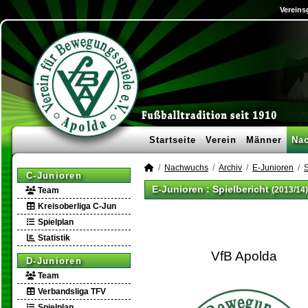
Vereins
Startseite
Verein
Männer
Na
Nachwuchs
Archiv
E-Junioren
S
C-Junioren
E-Junioren :
Spielbericht
(2013/14)
Team
Kreisoberliga C-Jun
Spielplan
Statistik
VfB Apolda
D-Junioren
Team
Verbandsliga TFV
Spielplan