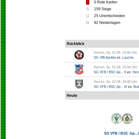
0
Rote Karten
S
159 Siege
U
25 Unentschieden
N
92 Niederlagen
Rückblick
Herren, Sa. 01.08. 14:00 Uhr
SG VfB Apolda
vs.
Laucha
Herren, So. 02.08. 15:00 Uhr
SG VFB / BSC Ap... II
vs.
Her
Herren, So. 02.08. 15:00 Uhr
SG VFB / BSC Ap... III
vs.
Butt
Heute
SG VFB / BSC Ap... I