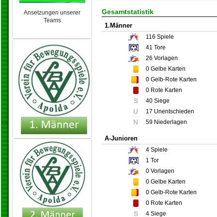
Gesamtstatistik
Ansetzungen unserer
Teams
1.Männer
NEU 2024/25
116
Spiele
41
Tore
26
Vorlagen
0
Gelbe Karten
0
Gelb-Rote Karten
0
Rote Karten
S
40 Siege
U
17 Unentschieden
N
59 Niederlagen
A-Junioren
4
Spiele
1
Tor
0
Vorlagen
0
Gelbe Karten
0
Gelb-Rote Karten
0
Rote Karten
S
4 Siege