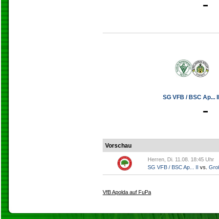
-
SG VFB / BSC Ap... II
-
Vorschau
Herren, Di. 11.08. 18:45 Uhr
SG VFB / BSC Ap... II
vs.
Gro
VfB Apolda auf FuPa