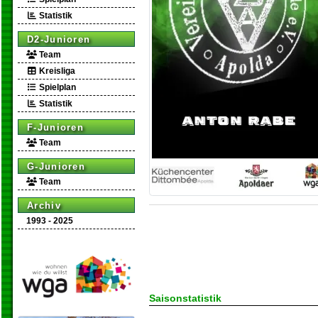
Statistik
D2-Junioren
Team
Kreisliga
Spielplan
Statistik
F-Junioren
Team
G-Junioren
Team
Archiv
1993 - 2025
Saisonstatistik