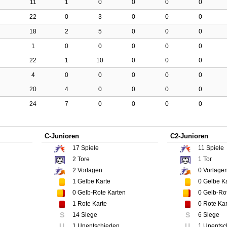
11
1
0
0
0
0
22
0
3
0
0
0
18
2
5
0
0
0
1
0
0
0
0
0
22
1
10
0
0
0
4
0
0
0
0
0
20
4
0
0
0
0
24
7
0
0
0
0
C-Junioren
C2-Junioren
17
Spiele
11
Spiele
2
Tore
1
Tor
2
Vorlagen
0
Vorlage
1
Gelbe Karte
0
Gelbe Ka
0
Gelb-Rote Karten
0
Gelb-Rot
1
Rote Karte
0
Rote Kar
S
S
14 Siege
6 Siege
U
U
1 Unentschieden
1 Unentsc