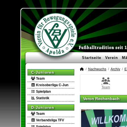
Startseite
Verein
Mä
Nachwuchs
Archiv
E
C-Junioren
Team
Kreisoberliga C-Jun
Team
Spielplan
Statistik
Veron Rechenbach
D-Junioren
Team
Verbandsliga TFV
Spielplan