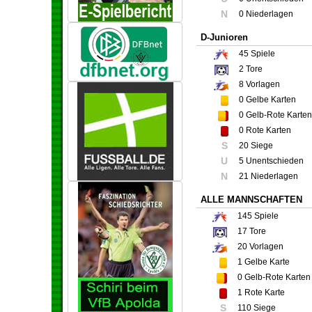
N
0 Niederlagen
D-Junioren
45
Spiele
2
Tore
8
Vorlagen
0
Gelbe Karten
0
Gelb-Rote Karten
0
Rote Karten
S
20 Siege
U
5 Unentschieden
N
21 Niederlagen
ALLE MANNSCHAFTEN
145
Spiele
17
Tore
20
Vorlagen
1
Gelbe Karte
0
Gelb-Rote Karten
1
Rote Karte
S
110 Siege