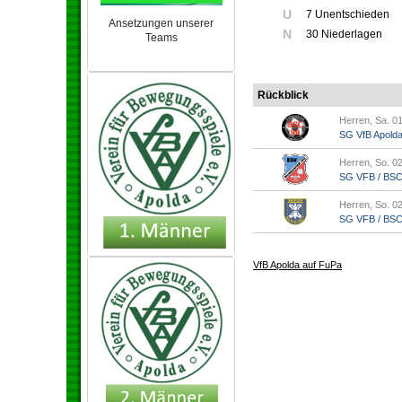
U
7 Unentschieden
Ansetzungen unserer
N
30 Niederlagen
Teams
NEU 2024/25
Rückblick
Herren, Sa. 01
SG VfB Apold
Herren, So. 02
SG VFB / BSC A
Herren, So. 02
SG VFB / BSC A
VfB Apolda auf FuPa