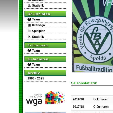
Statistik
D2-Junioren
Team
Kreisliga
Spielplan
Statistik
F-Junioren
Team
G-Junioren
Team
Archiv
1993 - 2025
Saisonstatistik
2019/20
B-Junioren
2017/18
C-Junioren