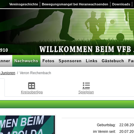
Vereinsgeschichte
Bewegungsmangel bei Heranwachsenden
Downloads
nner
Nachwuchs
Fotos
Sponsoren
Links
Gästebuch
Fa
-Junioren
Veron Rechenbach
Kreisoberliga
Spielplan
Geburtstag:
22.08.2
im Verein seit:
20.07.20