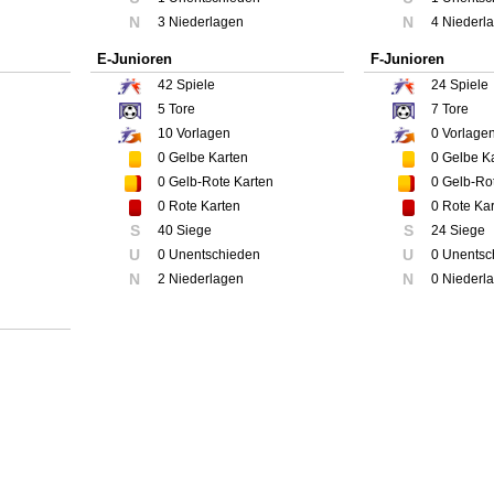
N
N
3 Niederlagen
4 Niederl
E-Junioren
F-Junioren
42
Spiele
24
Spiele
5
Tore
7
Tore
10
Vorlagen
0
Vorlage
0
Gelbe Karten
0
Gelbe Ka
0
Gelb-Rote Karten
0
Gelb-Rot
0
Rote Karten
0
Rote Kar
S
S
40 Siege
24 Siege
U
U
0 Unentschieden
0 Unentsc
N
N
2 Niederlagen
0 Niederl