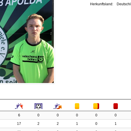
Herkunftsland:
Deutsch
6
0
0
0
0
0
17
2
2
1
0
1