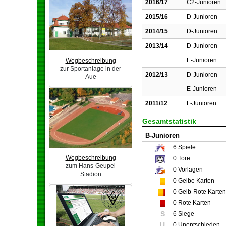
2016/17
C2-Junioren
2015/16
D-Junioren
2014/15
D-Junioren
2013/14
D-Junioren
E-Junioren
Wegbeschreibung
zur Sportanlage in der
2012/13
D-Junioren
Aue
E-Junioren
2011/12
F-Junioren
Gesamtstatistik
B-Junioren
6
Spiele
Wegbeschreibung
0
Tore
zum Hans-Geupel
0
Vorlagen
Stadion
0
Gelbe Karten
0
Gelb-Rote Karten
0
Rote Karten
S
6 Siege
U
0 Unentschieden