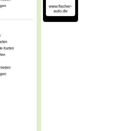
www.fischer-
agen
auto.de
n
rten
e Karten
ten
hieden
agen