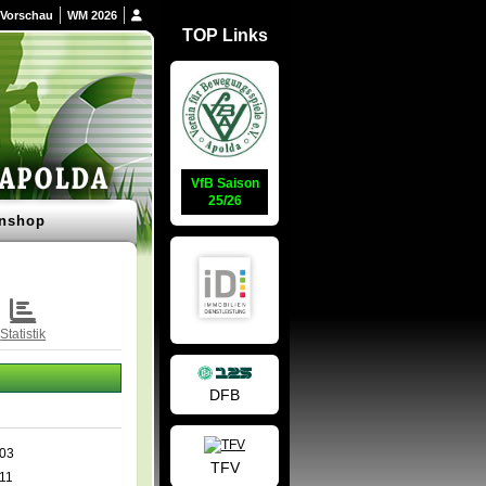
Vorschau
WM 2026
TOP Links
VfB Saison
25/26
nshop
Statistik
DFB
003
TFV
11