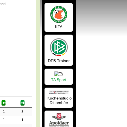
land
KFA
DFB Trainer
TA Sport
Küchenstudio
Dittombée
1
3
1
1