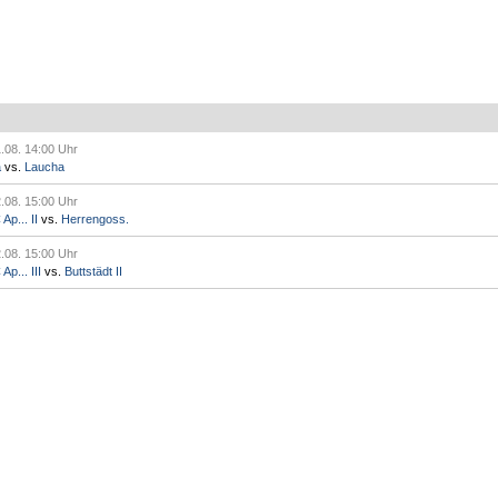
.08. 14:00 Uhr
a
vs.
Laucha
.08. 15:00 Uhr
p... II
vs.
Herrengoss.
.08. 15:00 Uhr
p... III
vs.
Buttstädt II