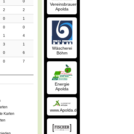
1
0
Vereinsbrauerei
Apolda
2
2
0
1
0
0
1
4
3
1
Wäscherei
Böhm
0
6
0
7
Energie
Apolda
n
rten
www.Apolda.de
e Karten
ten
hieden