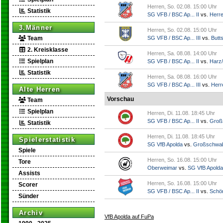
Herren, So. 02.08. 15:00 Uhr
Statistik
SG VFB / BSC Ap... II
vs.
Herr
3.Männer
Herren, So. 02.08. 15:00 Uhr
Team
SG VFB / BSC Ap... III
vs.
Butts
2. Kreisklasse
Herren, Sa. 08.08. 14:00 Uhr
Spielplan
SG VFB / BSC Ap... II
vs.
Harz/
Statistik
Herren, Sa. 08.08. 16:00 Uhr
SG VFB / BSC Ap... III
vs.
Herr
Alte Herren
Vorschau
Team
Spielplan
Herren, Di. 11.08. 18:45 Uhr
SG VFB / BSC Ap... II
vs.
Groß
Statistik
Herren, Di. 11.08. 18:45 Uhr
Spielerstatistik
SG VfB Apolda
vs.
Großschwa
Spiele
Herren, So. 16.08. 15:00 Uhr
Tore
Oberweimar
vs.
SG VfB Apolda
Assists
Herren, So. 16.08. 15:00 Uhr
Scorer
SG VFB / BSC Ap... II
vs.
Schö
Sünder
Archiv
VfB Apolda auf FuPa