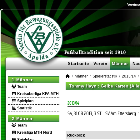
Vereins
Startseite
Verein
Männer
Na
Männer
Spielerstatistik
2013/14
1.Männer
Tommy Hayn : Gelbe Karten (All
Team
Kreisoberliga KFA MTH
Spielplan
2013/14
Statistik
Sa, 31.08.2013
, 3.ST
SV Am Ettersberg
:
2.Männer
Team
Kreisliga MTH Nord
Rückblick
Spielplan