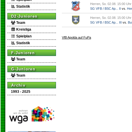
Herren, So. 02.08. 15:00 Uhr
Statistik
SG VFB / BSC Ap... II
vs.
Her
D2-Junioren
Herren, So. 02.08. 15:00 Uhr
Team
SG VFB / BSC Ap... III
vs.
But
Kreisliga
Spielplan
VfB Apolda auf FuPa
Statistik
F-Junioren
Team
G-Junioren
Team
Archiv
1993 - 2025