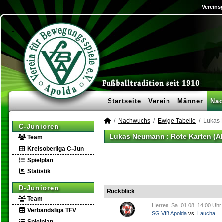
Vereins
Startseite
Verein
Männer
Na
Nachwuchs
Ewige Tabelle
Lukas
C-Junioren
Lukas Neumann : Rote Karten (A
Team
Kreisoberliga C-Jun
Spielplan
Statistik
D-Junioren
Rückblick
Team
Herren, Sa. 01.08. 14:00 Uhr
Verbandsliga TFV
SG VfB Apolda
vs.
Laucha
Spielplan