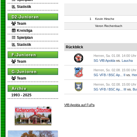
Statistik
D2-Junioren
1
Kevin Hirsche
Team
Veron Rechenbach
Kreisliga
Spielplan
Statistik
Rückblick
F-Junioren
Herren, Sa. 01.08. 14:00 Uhr
SG VfB Apolda
vs.
Laucha
Team
Herren, So. 02.08. 15:00 Uhr
G-Junioren
SG VFB / BSC Ap... II
vs.
Her
Team
Herren, So. 02.08. 15:00 Uhr
Archiv
SG VFB / BSC Ap... III
vs.
But
1993 - 2025
VfB Apolda auf FuPa