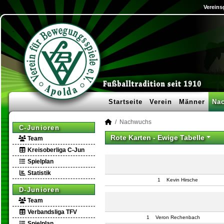
Vereins
Startseite
Verein
Männer
Na
Nachwuchs
C-Junioren
Rote Karten -
Ewige Tabelle
Team
Kreisoberliga C-Jun
Spielplan
Statistik
1
Kevin Hirsche
D-Junioren
Team
Verbandsliga TFV
1
Veron Rechenbach
Spielplan