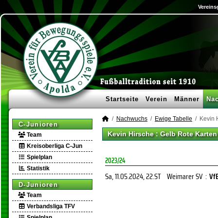
Vereins
Startseite
Verein
Männer
Na
Nachwuchs
Ewige Tabelle
Kevin 
C-Junioren
Kevin Hirsche : Gelb Rote Karten
Team
Kreisoberliga C-Jun
Spielplan
2023/24
Statistik
Sa, 11.05.2024
, 22.ST
Weimarer SV
:
VfB
D-Junioren
Team
Verbandsliga TFV
Spielplan