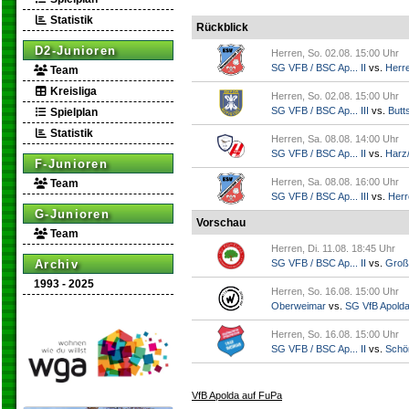
Statistik
Rückblick
D2-Junioren
Herren, So. 02.08. 15:00 Uhr
SG VFB / BSC Ap... II
vs.
Herr
Team
Kreisliga
Herren, So. 02.08. 15:00 Uhr
SG VFB / BSC Ap... III
vs.
Butts
Spielplan
Statistik
Herren, Sa. 08.08. 14:00 Uhr
SG VFB / BSC Ap... II
vs.
Harz/
F-Junioren
Herren, Sa. 08.08. 16:00 Uhr
Team
SG VFB / BSC Ap... III
vs.
Herr
G-Junioren
Vorschau
Team
Herren, Di. 11.08. 18:45 Uhr
Archiv
SG VFB / BSC Ap... II
vs.
Groß
1993 - 2025
Herren, So. 16.08. 15:00 Uhr
Oberweimar
vs.
SG VfB Apold
Herren, So. 16.08. 15:00 Uhr
SG VFB / BSC Ap... II
vs.
Schö
VfB Apolda auf FuPa