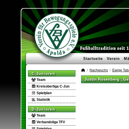
Startseite
Verein
Mä
Nachwuchs
Ewige Tab
C-Junioren
Justin Rosenberg : Ge
Team
Kreisoberliga C-Jun
Spielplan
Statistik
D-Junioren
Team
Verbandsliga TFV
Spielplan