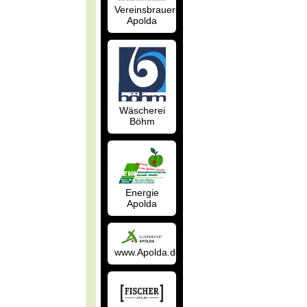
Vereinsbrauerei
Apolda
Wäscherei
Böhm
Energie
Apolda
www.Apolda.de