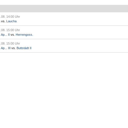
.08. 14:00 Uhr
a
vs.
Laucha
.08. 15:00 Uhr
p... II
vs.
Herrengoss.
.08. 15:00 Uhr
p... III
vs.
Buttstädt II