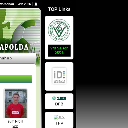
Vorschau
WM 2026
TOP Links
VfB Saison
25/26
nshop
DFB
zum Profil
TFV
von