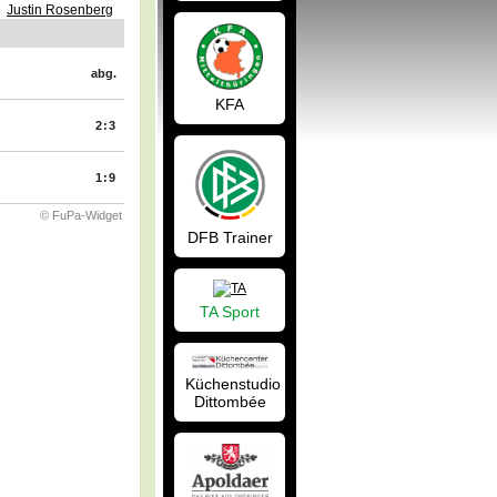
Justin Rosenberg
abg.
KFA
2:3
1:9
© FuPa-Widget
DFB Trainer
TA Sport
Küchenstudio
Dittombée