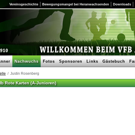
Vereinsgeschichte
Bewegungsmangel bei Heranwachsenden
Downloads
nner
Nachwuchs
Fotos
Sponsoren
Links
Gästebuch
Fa
elle
Justin Rosenberg
lb Rote Karten (A-Junioren)