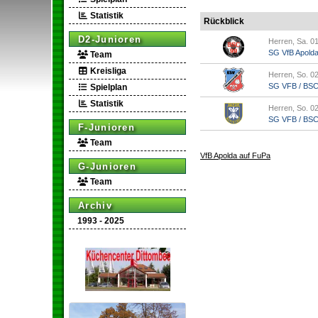
Statistik
Rückblick
D2-Junioren
Herren, Sa. 01
SG VfB Apold
Team
Kreisliga
Herren, So. 02
SG VFB / BSC A
Spielplan
Statistik
Herren, So. 02
SG VFB / BSC A
F-Junioren
Team
VfB Apolda auf FuPa
G-Junioren
Team
Archiv
1993 - 2025