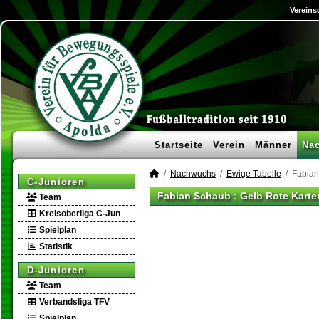
Vereins
Startseite
Verein
Männer
Na
Nachwuchs
Ewige Tabelle
Fabia
C-Junioren
Fabian Schaub : Gelb Rote Karte
Team
Kreisoberliga C-Jun
Spielplan
Statistik
D-Junioren
Team
Verbandsliga TFV
Spielplan