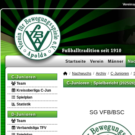
Vereins
Startseite
Verein
Männer
Na
Nachwuchs
Archiv
C-Junioren
C-Junioren
C-Junioren :
Spielbericht
(2025/26
Team
Kreisoberliga C-Jun
Spielplan
Statistik
SG VFB/BSC
D-Junioren
Team
Verbandsliga TFV
Spielplan