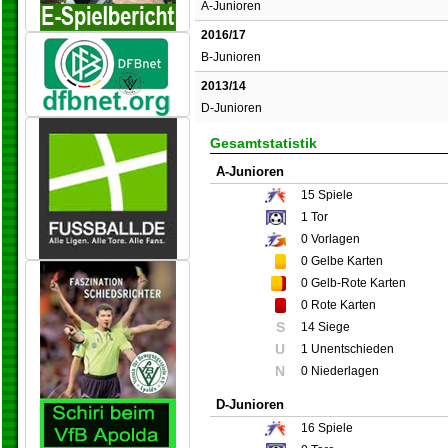
A-Junioren
2016/17
B-Junioren
2013/14
D-Junioren
Gesamtstatistik
A-Junioren
15
Spiele
1
Tor
0
Vorlagen
0
Gelbe Karten
0
Gelb-Rote Karten
0
Rote Karten
S
14 Siege
U
1 Unentschieden
N
0 Niederlagen
D-Junioren
16
Spiele