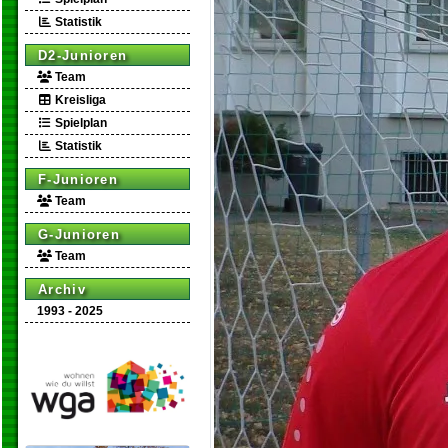
Statistik
D2-Junioren
Team
Kreisliga
Spielplan
Statistik
F-Junioren
Team
G-Junioren
Team
Archiv
1993 - 2025