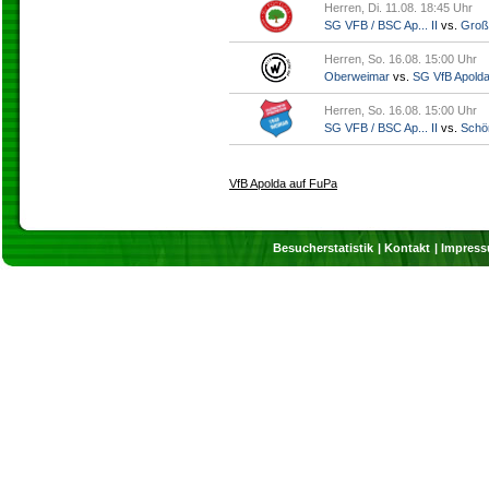
Herren, Di. 11.08. 18:45 Uhr
SG VFB / BSC Ap... II
vs.
Groß
Herren, So. 16.08. 15:00 Uhr
Oberweimar
vs.
SG VfB Apold
Herren, So. 16.08. 15:00 Uhr
SG VFB / BSC Ap... II
vs.
Schö
VfB Apolda auf FuPa
Besucherstatistik
Kontakt
Impres