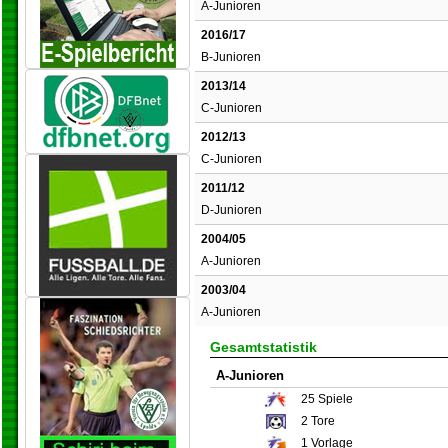
A-Junioren
2016/17
B-Junioren
2013/14
C-Junioren
2012/13
C-Junioren
2011/12
D-Junioren
2004/05
A-Junioren
2003/04
A-Junioren
Gesamtstatistik
A-Junioren
25
Spiele
2
Tore
1
Vorlage