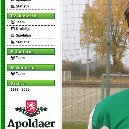
Statistik
D2-Junioren
Team
Kreisliga
Spielplan
Statistik
F-Junioren
Team
G-Junioren
Team
Archiv
1993 - 2025