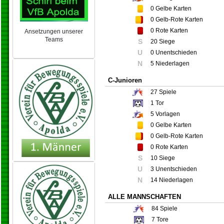
0
Gelbe Karten
0
Gelb-Rote Karten
0
Rote Karten
Ansetzungen unserer
Teams
S
20 Siege
NEU 2024/25
U
0 Unentschieden
N
5 Niederlagen
C-Junioren
27
Spiele
1
Tor
5
Vorlagen
0
Gelbe Karten
0
Gelb-Rote Karten
0
Rote Karten
S
10 Siege
U
3 Unentschieden
N
14 Niederlagen
ALLE MANNSCHAFTEN
84
Spiele
7
Tore