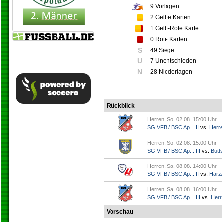
9
Vorlagen
2
Gelbe Karten
1
Gelb-Rote Karte
0
Rote Karten
S
49 Siege
U
7 Unentschieden
N
28 Niederlagen
Rückblick
Herren, So. 02.08. 15:00 Uhr
SG VFB / BSC Ap... II
vs.
Herr
Herren, So. 02.08. 15:00 Uhr
SG VFB / BSC Ap... III
vs.
Butts
Herren, Sa. 08.08. 14:00 Uhr
SG VFB / BSC Ap... II
vs.
Harz/
Herren, Sa. 08.08. 16:00 Uhr
SG VFB / BSC Ap... III
vs.
Herr
Vorschau