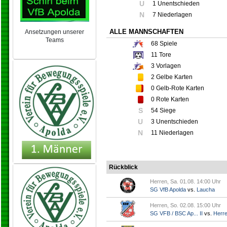
U
1 Unentschieden
N
7 Niederlagen
ALLE MANNSCHAFTEN
Ansetzungen unserer
Teams
68
Spiele
NEU 2024/25
11
Tore
3
Vorlagen
2
Gelbe Karten
0
Gelb-Rote Karten
0
Rote Karten
S
54 Siege
U
3 Unentschieden
N
11 Niederlagen
Rückblick
Herren, Sa. 01.08. 14:00 Uhr
SG VfB Apolda
vs.
Laucha
Herren, So. 02.08. 15:00 Uhr
SG VFB / BSC Ap... II
vs.
Herr