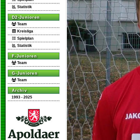
Statistik
D2-Junioren
Team
Kreisliga
Spielplan
Statistik
F-Junioren
Team
G-Junioren
Team
Archiv
1993 - 2025