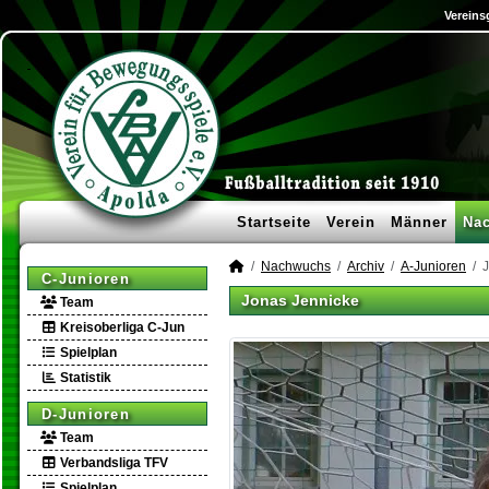
Vereins
Startseite
Verein
Männer
Na
Nachwuchs
Archiv
A-Junioren
C-Junioren
Jonas Jennicke
Team
Kreisoberliga C-Jun
Spielplan
Statistik
D-Junioren
Team
Verbandsliga TFV
Spielplan