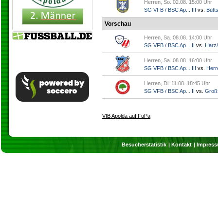
Herren, So. 02.08. 15:00 Uhr
SG VFB / BSC Ap... III
vs.
Butts
Vorschau
Herren, Sa. 08.08. 14:00 Uhr
SG VFB / BSC Ap... II
vs.
Harz/
Herren, Sa. 08.08. 16:00 Uhr
SG VFB / BSC Ap... III
vs.
Herr
Herren, Di. 11.08. 18:45 Uhr
SG VFB / BSC Ap... II
vs.
Groß
VfB Apolda auf FuPa
Besucherstatistik
Kontakt
Impres