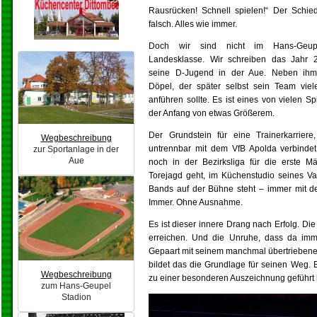
Rausrücken! Schnell spielen!“ Der Schied
falsch. Alles wie immer.
Doch wir sind nicht im Hans-Geupe
Landesklasse. Wir schreiben das Jahr 2
seine D-Jugend in der Aue. Neben ihm:
Döpel, der später selbst sein Team viel
anführen sollte. Es ist eines von vielen S
der Anfang von etwas Größerem.
Der Grundstein für eine Trainerkarriere
Wegbeschreibung
untrennbar mit dem VfB Apolda verbindet
zur Sportanlage in der
Aue
noch in der Bezirksliga für die erste M
Torejagd geht, im Küchenstudio seines Vat
Bands auf der Bühne steht – immer mit de
Immer. Ohne Ausnahme.
Es ist dieser innere Drang nach Erfolg. Die
erreichen. Und die Unruhe, dass da im
Gepaart mit seinem manchmal übertriebene
bildet das die Grundlage für seinen Weg. 
Wegbeschreibung
zu einer besonderen Auszeichnung geführt h
zum Hans-Geupel
Stadion