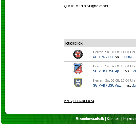
Quelle
:Martin Mägdefessel
Rückblick
Herren, Sa. 01.08. 14:00 Uhr
SG VfB Apolda
vs.
Laucha
Herren, So. 02.08. 15:00 Uhr
SG VFB / BSC Ap... II
vs.
Her
Herren, So. 02.08. 15:00 Uhr
SG VFB / BSC Ap... III
vs.
But
VfB Apolda auf FuPa
Besucherstatistik
Kontakt
Impres