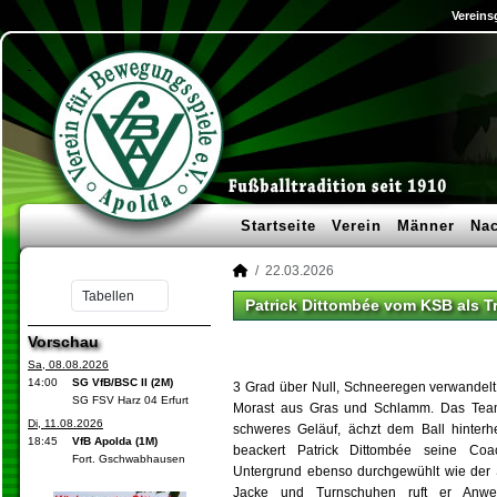
Vereins
Startseite
Verein
Männer
Na
22.03.2026
Patrick Dittombée vom KSB als T
Vorschau
Sa, 08.08.2026
14:00
SG VfB/BSC II (2M)
3 Grad über Null, Schneeregen verwandelt
SG FSV Harz 04 Erfurt
Morast aus Gras und Schlamm. Das Team
Di, 11.08.2026
schweres Geläuf, ächzt dem Ball hinterhe
18:45
VfB Apolda (1M)
beackert Patrick Dittombée seine Co
Fort. Gschwabhausen
Untergrund ebenso durchgewühlt wie der S
Jacke und Turnschuhen ruft er Anwei