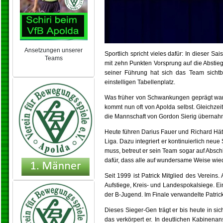
Ansetzungen unserer
Sportlich spricht vieles dafür: In dieser S
Teams
mit zehn Punkten Vorsprung auf die Abstiegs
NEU 2024/25
seiner Führung hat sich das Team sichtb
einstelligen Tabellenplatz.
Was früher von Schwankungen geprägt war, i
kommt nun oft von Apolda selbst. Gleichzei
die Mannschaft von Gordon Sierig übernahm,
Heute führen Darius Fauer und Richard Hät
Liga. Dazu integriert er kontinuierlich neu
muss, betreut er sein Team sogar auf Absc
dafür, dass alle auf wundersame Weise w
Seit 1999 ist Patrick Mitglied des Vereins
Aufstiege, Kreis- und Landespokalsiege. 
der B-Jugend. Im Finale verwandelte Patri
Dieses Sieger-Gen trägt er bis heute in si
das verkörpert er. In deutlichen Kabinenans