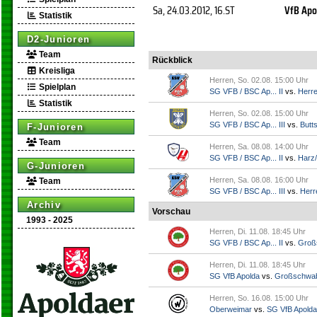
Sa, 24.03.2012
, 16.ST
VfB Apo
Statistik
D2-Junioren
Team
Rückblick
Kreisliga
Herren, So. 02.08. 15:00 Uhr
Spielplan
SG VFB / BSC Ap... II
vs.
Herr
Statistik
Herren, So. 02.08. 15:00 Uhr
SG VFB / BSC Ap... III
vs.
Butts
F-Junioren
Team
Herren, Sa. 08.08. 14:00 Uhr
SG VFB / BSC Ap... II
vs.
Harz/
G-Junioren
Herren, Sa. 08.08. 16:00 Uhr
Team
SG VFB / BSC Ap... III
vs.
Herr
Archiv
Vorschau
1993 - 2025
Herren, Di. 11.08. 18:45 Uhr
SG VFB / BSC Ap... II
vs.
Groß
Herren, Di. 11.08. 18:45 Uhr
SG VfB Apolda
vs.
Großschwa
Herren, So. 16.08. 15:00 Uhr
Oberweimar
vs.
SG VfB Apolda