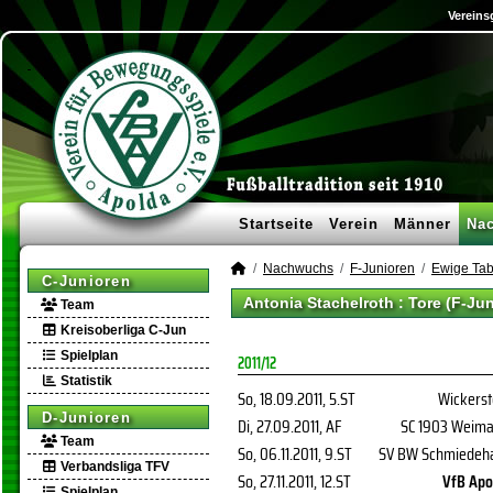
Vereins
Startseite
Verein
Männer
Na
Nachwuchs
F-Junioren
Ewige Tab
C-Junioren
Antonia Stachelroth : Tore (F-Ju
Team
Kreisoberliga C-Jun
Spielplan
2011/12
Statistik
So, 18.09.2011
, 5.ST
Wickerst
D-Junioren
Di, 27.09.2011
, AF
SC 1903 Weimar
Team
So, 06.11.2011
, 9.ST
SV BW Schmiedeh
Verbandsliga TFV
So, 27.11.2011
, 12.ST
VfB Apo
Spielplan