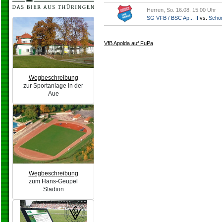
Herren, So. 16.08. 15:00 Uhr
SG VFB / BSC Ap... II
vs.
Schö
VfB Apolda auf FuPa
Wegbeschreibung
zur Sportanlage in der
Aue
Wegbeschreibung
zum Hans-Geupel
Stadion