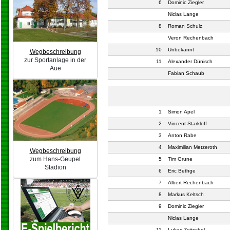
6
Dominic Ziegler
Niclas Lange
8
Roman Schulz
Veron Rechenbach
10
Unbekannt
Wegbeschreibung
zur Sportanlage in der
11
Alexander Dünisch
Aue
Fabian Schaub
1
Simon Apel
2
Vincent Starkloff
3
Anton Rabe
4
Maximilian Metzeroth
Wegbeschreibung
zum Hans-Geupel
5
Tim Grune
Stadion
6
Eric Bethge
7
Albert Rechenbach
8
Markus Keltsch
9
Dominic Ziegler
Niclas Lange
11
Lukas Zeitschel