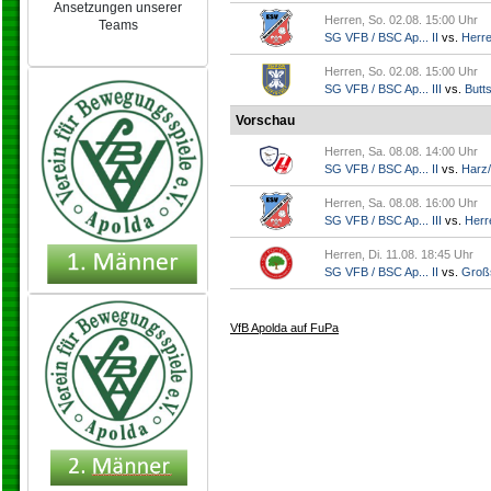
Ansetzungen unserer
Herren, So. 02.08. 15:00 Uhr
Teams
SG VFB / BSC Ap... II
vs.
Herr
NEU 2024/25
Herren, So. 02.08. 15:00 Uhr
SG VFB / BSC Ap... III
vs.
Butts
Vorschau
Herren, Sa. 08.08. 14:00 Uhr
SG VFB / BSC Ap... II
vs.
Harz/
Herren, Sa. 08.08. 16:00 Uhr
SG VFB / BSC Ap... III
vs.
Herr
Herren, Di. 11.08. 18:45 Uhr
SG VFB / BSC Ap... II
vs.
Groß
VfB Apolda auf FuPa