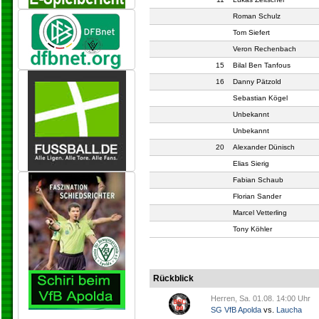
Roman Schulz
Tom Siefert
Veron Rechenbach
15
Bilal Ben Tanfous
16
Danny Pätzold
Sebastian Kögel
Unbekannt
Unbekannt
20
Alexander Dünisch
Elias Sierig
Fabian Schaub
Florian Sander
Marcel Vetterling
Tony Köhler
Rückblick
Herren, Sa. 01.08. 14:00 Uhr
SG VfB Apolda
vs.
Laucha