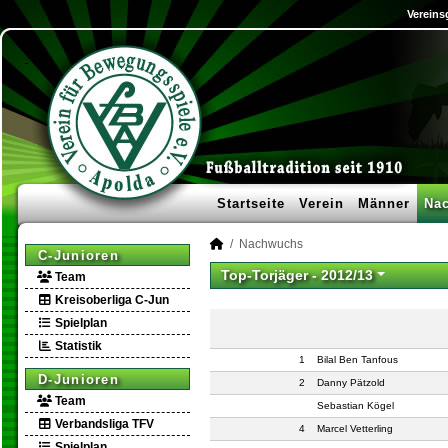
Vereins
Startseite
Verein
Männer
Na
Nachwuchs
C-Junioren
Top-Torjäger -
2012/13
Team
Kreisoberliga C-Jun
Spielplan
Statistik
1
Bilal Ben Tanfous
D-Junioren
2
Danny Pätzold
Team
Sebastian Kögel
Verbandsliga TFV
4
Marcel Vetterling
Spielplan