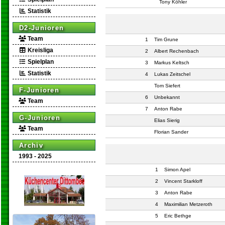
Tony Köhler
Statistik
D2-Junioren
Team
1
Tim Grune
Kreisliga
2
Albert Rechenbach
Spielplan
3
Markus Keltsch
Statistik
4
Lukas Zeitschel
Tom Siefert
F-Junioren
6
Unbekannt
Team
7
Anton Rabe
G-Junioren
Elias Sierig
Team
Florian Sander
Archiv
1993 - 2025
1
Simon Apel
2
Vincent Starkloff
3
Anton Rabe
4
Maximilian Metzeroth
5
Eric Bethge