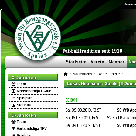
Vereins
Startseite
Verein
Männer
Na
Nachwuchs
Ewige Tabelle
Lukas
C-Junioren
Lukas Neumann : Spiele (E-Junio
Team
Kreisoberliga C-Jun
Spielplan
2018/19
Statistik
Sa, 09.03.2019
, 13.ST
SG VfB Apo
D-Junioren
Sa, 16.03.2019
, 14.ST
TSV Bad Blankenb
Team
Sa, 04.05.2019
, 17.ST
SG VfB Apo
Verbandsliga TFV
Spielplan