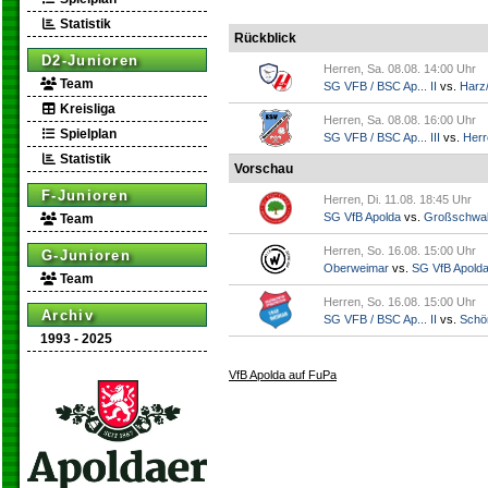
Statistik
Rückblick
D2-Junioren
Herren, Sa. 08.08. 14:00 Uhr
Team
SG VFB / BSC Ap... II
vs.
Harz/
Kreisliga
Herren, Sa. 08.08. 16:00 Uhr
Spielplan
SG VFB / BSC Ap... III
vs.
Herr
Statistik
Vorschau
F-Junioren
Herren, Di. 11.08. 18:45 Uhr
SG VfB Apolda
vs.
Großschwa
Team
Herren, So. 16.08. 15:00 Uhr
G-Junioren
Oberweimar
vs.
SG VfB Apold
Team
Herren, So. 16.08. 15:00 Uhr
Archiv
SG VFB / BSC Ap... II
vs.
Schö
1993 - 2025
VfB Apolda auf FuPa