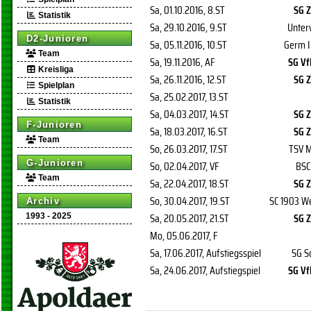
Sa, 01.10.2016
, 8.ST
SG Z
Statistik
Sa, 29.10.2016
, 9.ST
Unter
D2-Junioren
Sa, 05.11.2016
, 10.ST
Germ 
Team
Sa, 19.11.2016
, AF
SG Vf
Kreisliga
Sa, 26.11.2016
, 12.ST
SG Z
Spielplan
Sa, 25.02.2017
, 13.ST
Statistik
Sa, 04.03.2017
, 14.ST
SG Z
F-Junioren
Sa, 18.03.2017
, 16.ST
SG Z
Team
So, 26.03.2017
, 17.ST
TSV 
G-Junioren
So, 02.04.2017
, VF
BSC
Team
Sa, 22.04.2017
, 18.ST
SG Z
So, 30.04.2017
, 19.ST
SC 1903 We
Archiv
Sa, 20.05.2017
, 21.ST
SG Z
1993 - 2025
Mo, 05.06.2017
, F
Sa, 17.06.2017
, Aufstiegsspiel
SG S
Sa, 24.06.2017
, Aufstiegspiel
SG Vf