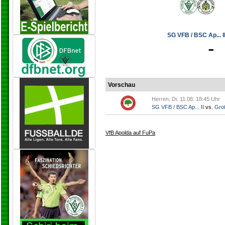
SG VFB / BSC Ap... II
-
Vorschau
Herren, Di. 11.08. 18:45 Uhr
SG VFB / BSC Ap... II
vs.
Gro
VfB Apolda auf FuPa