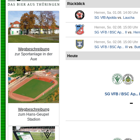
Rückblick
Herren, Sa. 01.08. 14:00 Uhr
SG VfB Apolda
vs.
Laucha
Herren, So. 02.08. 15:00 Uhr
SG VFB / BSC Ap... II
vs.
Her
Herren, So. 02.08. 15:00 Uhr
SG VFB / BSC Ap... III
vs.
Butt
Wegbeschreibung
zur Sportanlage in der
Heute
Aue
SG VFB / BSC Ap... I
-
Wegbeschreibung
zum Hans-Geupel
Stadion