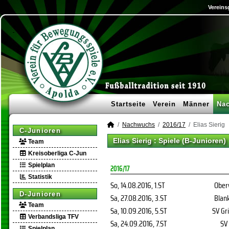
Vereins
Startseite
Verein
Männer
Na
Nachwuchs
2016/17
Elias Sierig
C-Junioren
Elias Sierig : Spiele (B-Junioren)
Team
Kreisoberliga C-Jun
Spielplan
2016/17
Statistik
So, 14.08.2016
, 1.ST
Ober
D-Junioren
Sa, 27.08.2016
, 3.ST
Blan
Team
Sa, 10.09.2016
, 5.ST
SV Gr
Verbandsliga TFV
Sa, 24.09.2016
, 7.ST
SV
Spielplan