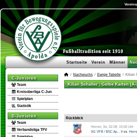
Vereins
Startseite
Verein
Männer
Na
Nachwuchs
Ewige Tabelle
Kilian 
C-Junioren
Kilian Schaller : Gelbe Karten (A
Team
Kreisoberliga C-Jun
Spielplan
Statistik
D-Junioren
Rückblick
Team
Herren, So. 02.08. 15:00 Uhr
Verbandsliga TFV
SG VFB / BSC Ap... II
vs.
Herr
Spielplan