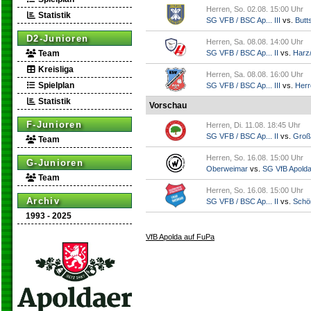
Herren, So. 02.08. 15:00 Uhr
Statistik
SG VFB / BSC Ap... III
vs.
Butts
D2-Junioren
Herren, Sa. 08.08. 14:00 Uhr
Team
SG VFB / BSC Ap... II
vs.
Harz/
Kreisliga
Herren, Sa. 08.08. 16:00 Uhr
Spielplan
SG VFB / BSC Ap... III
vs.
Herr
Statistik
Vorschau
F-Junioren
Herren, Di. 11.08. 18:45 Uhr
SG VFB / BSC Ap... II
vs.
Groß
Team
Herren, So. 16.08. 15:00 Uhr
G-Junioren
Oberweimar
vs.
SG VfB Apold
Team
Herren, So. 16.08. 15:00 Uhr
Archiv
SG VFB / BSC Ap... II
vs.
Schö
1993 - 2025
VfB Apolda auf FuPa