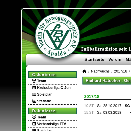
Startseite
Verein
Mä
Nachwuchs
2017/18
C-Junioren
Richard Hätscher : Ge
Team
Kreisoberliga C-Jun
Spielplan
2017/18
Statistik
10.ST
Sa, 28.10.2017
SG 
D-Junioren
15.ST
Sa, 03.03.2018
Team
Verbandsliga TFV
Spielplan