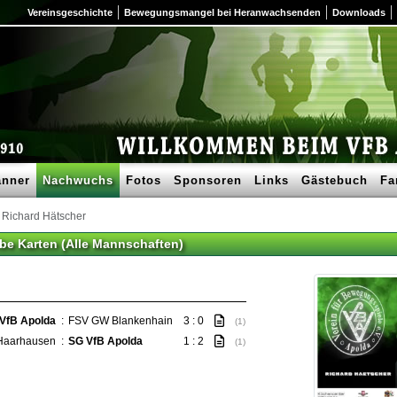
Vereinsgeschichte
Bewegungsmangel bei Heranwachsenden
Downloads
nner
Nachwuchs
Fotos
Sponsoren
Links
Gästebuch
Fa
Richard Hätscher
lbe Karten (Alle Mannschaften)
VfB Apolda
:
FSV GW Blankenhain
3 : 0
(1)
Haarhausen
:
SG VfB Apolda
1 : 2
(1)