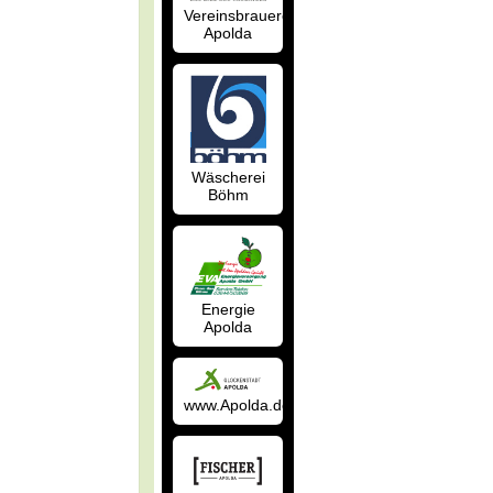
Vereinsbrauerei
Apolda
Wäscherei
Böhm
Energie
Apolda
www.Apolda.de