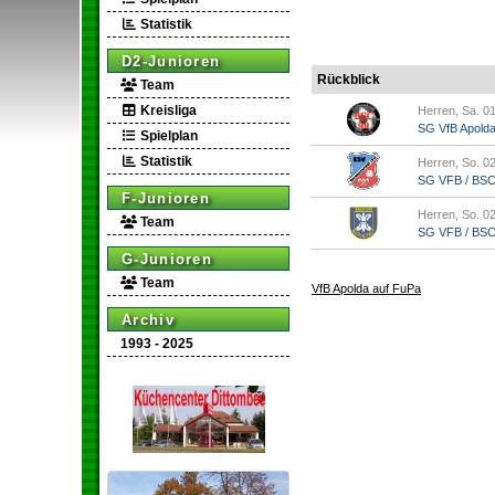
Statistik
D2-Junioren
Rückblick
Team
Kreisliga
Herren, Sa. 01
SG VfB Apold
Spielplan
Statistik
Herren, So. 02
SG VFB / BSC A
F-Junioren
Herren, So. 02
Team
SG VFB / BSC A
G-Junioren
Team
VfB Apolda auf FuPa
Archiv
1993 - 2025