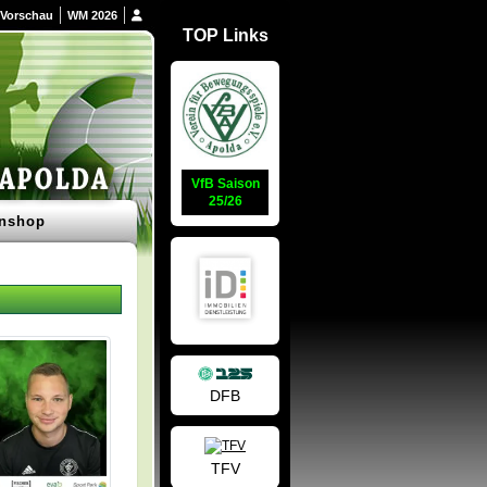
Vorschau
WM 2026
TOP Links
VfB Saison
25/26
nshop
DFB
TFV