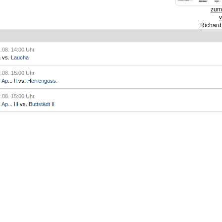
zum 
Richard
.08. 14:00 Uhr
a
vs.
Laucha
.08. 15:00 Uhr
p... II
vs.
Herrengoss.
.08. 15:00 Uhr
p... III
vs.
Buttstädt II