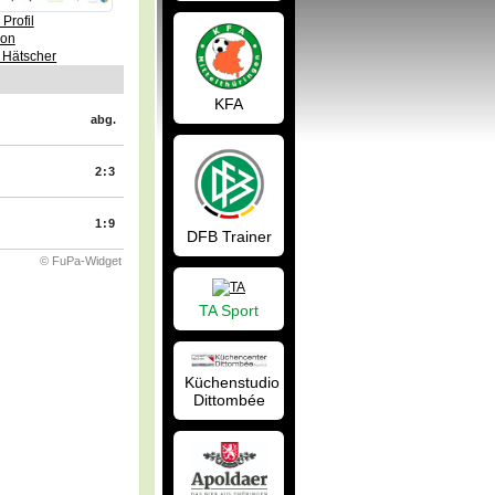
Profil
von
 Hätscher
KFA
abg.
2:3
1:9
DFB Trainer
© FuPa-Widget
TA Sport
Küchenstudio
Dittombée