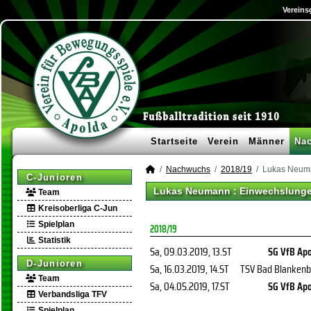
Vereins
Startseite
Verein
Männer
Na
Nachwuchs
2018/19
Lukas Neum
C-Junioren
Lukas Neumann : Einwechslunge
Team
Kreisoberliga C-Jun
Spielplan
2018/19
Statistik
Sa, 09.03.2019
, 13.ST
SG VfB Apo
D-Junioren
Sa, 16.03.2019
, 14.ST
TSV Bad Blankenb
Team
Sa, 04.05.2019
, 17.ST
SG VfB Apo
Verbandsliga TFV
Spielplan