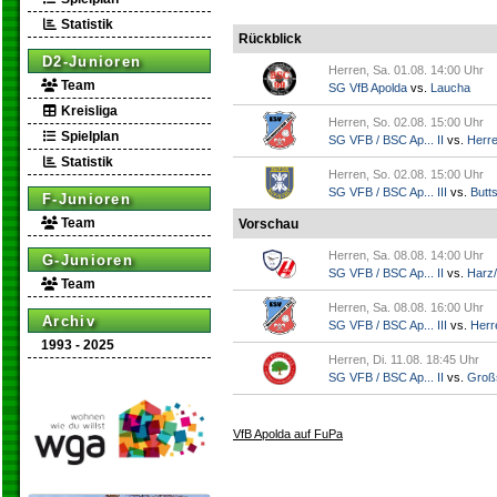
Statistik
Rückblick
D2-Junioren
Herren, Sa. 01.08. 14:00 Uhr
Team
SG VfB Apolda
vs.
Laucha
Kreisliga
Herren, So. 02.08. 15:00 Uhr
Spielplan
SG VFB / BSC Ap... II
vs.
Herr
Statistik
Herren, So. 02.08. 15:00 Uhr
SG VFB / BSC Ap... III
vs.
Butts
F-Junioren
Team
Vorschau
Herren, Sa. 08.08. 14:00 Uhr
G-Junioren
SG VFB / BSC Ap... II
vs.
Harz/
Team
Herren, Sa. 08.08. 16:00 Uhr
Archiv
SG VFB / BSC Ap... III
vs.
Herr
1993 - 2025
Herren, Di. 11.08. 18:45 Uhr
SG VFB / BSC Ap... II
vs.
Groß
VfB Apolda auf FuPa