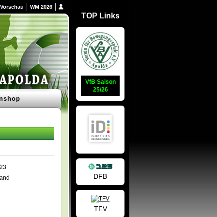
Vorschau
WM 2026
TOP Links
VfB Saison
25/26
nshop
023
DFB
land
TFV