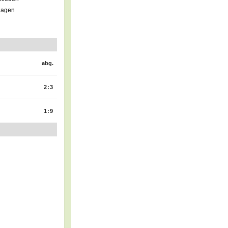
lagen
abg.
2:3
1:9