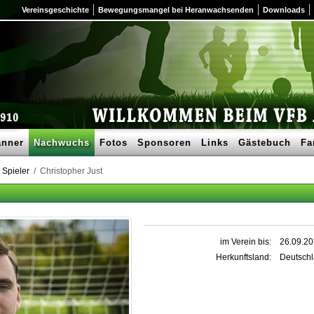
Vereinsgeschichte
Bewegungsmangel bei Heranwachsenden
Downloads
nner
Nachwuchs
Fotos
Sponsoren
Links
Gästebuch
Fa
 Spieler
Christopher Just
im Verein bis:
26.09.2
Herkunftsland:
Deutsch