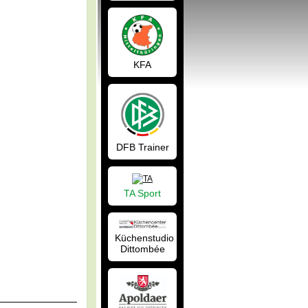
KFA
DFB Trainer
TA Sport
Küchenstudio
Dittombée