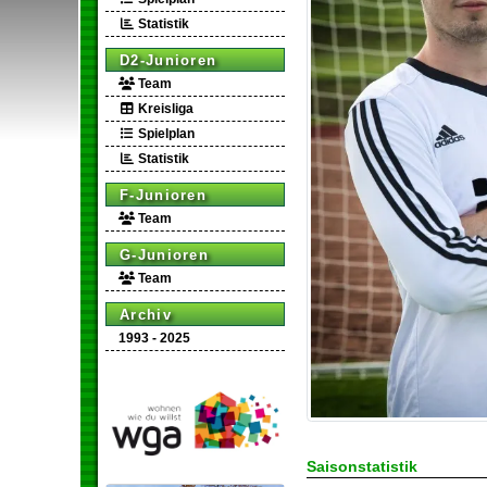
Statistik
D2-Junioren
Team
Kreisliga
Spielplan
Statistik
F-Junioren
Team
G-Junioren
Team
Archiv
1993 - 2025
Saisonstatistik