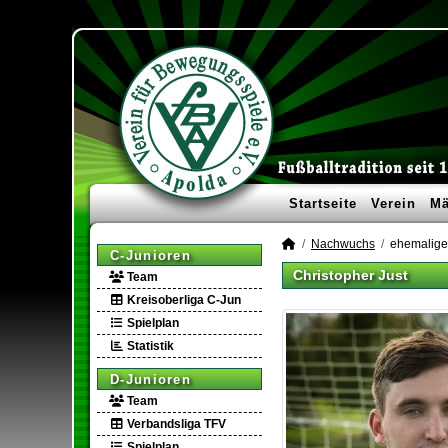
Startseite
Verein
Mä
Nachwuchs
ehemalige
C-Junioren
Christopher Just
Team
Kreisoberliga C-Jun
Spielplan
Statistik
D-Junioren
Team
Verbandsliga TFV
Spielplan