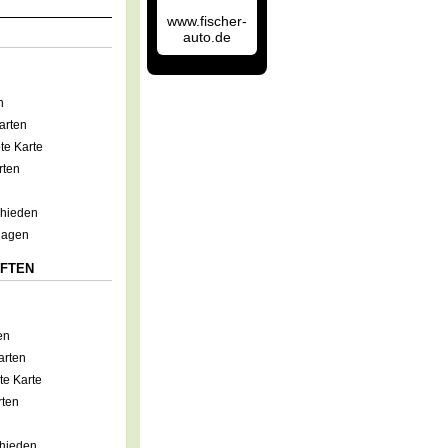
www.fischer-
auto.de
n
arten
te Karte
rten
chieden
lagen
FTEN
en
arten
e Karte
rten
hieden