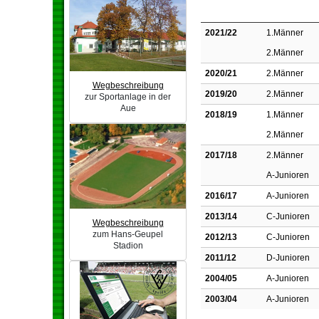
2021/22
1.Männer
2.Männer
2020/21
2.Männer
Wegbeschreibung
2019/20
2.Männer
zur Sportanlage in der
Aue
2018/19
1.Männer
2.Männer
2017/18
2.Männer
A-Junioren
2016/17
A-Junioren
2013/14
C-Junioren
Wegbeschreibung
zum Hans-Geupel
2012/13
C-Junioren
Stadion
2011/12
D-Junioren
2004/05
A-Junioren
2003/04
A-Junioren