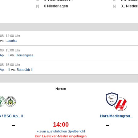
N
N
0 Niederlagen
31 Nieder
.08. 14:00 Uhr
vs.
Laucha
.08. 15:00 Uhr
p... II
vs.
Herrengoss.
.08. 15:00 Uhr
... III
vs.
Buttstädt II
Herren
/ BSC Ap... II
Harz/Mediengrou...
-
-
14:00
» zum ausführlichen Spielbericht
Kein Liveticker-Melder eingetragen