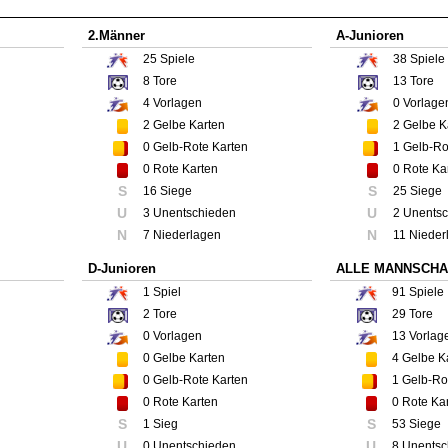
2.Männer
A-Junioren
25
Spiele
38
Spiele
8
Tore
13
Tore
4
Vorlagen
0
Vorlage
2
Gelbe Karten
2
Gelbe K
0
Gelb-Rote Karten
1
Gelb-Ro
0
Rote Karten
0
Rote Ka
S
S
16 Siege
25 Siege
U
U
3 Unentschieden
2 Unents
N
N
7 Niederlagen
11 Nieder
D-Junioren
ALLE MANNSCHA
1
Spiel
91
Spiele
2
Tore
29
Tore
0
Vorlagen
13
Vorlag
0
Gelbe Karten
4
Gelbe K
0
Gelb-Rote Karten
1
Gelb-Rot
0
Rote Karten
0
Rote Ka
S
S
1 Sieg
53 Siege
U
U
0 Unentschieden
8 Unentsc