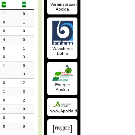
Vereinsbrauerei
Apolda
1
0
0
1
0
0
4
0
Wäscherei
0
1
Böhm
0
3
1
0
1
3
0
2
Energie
Apolda
1
3
0
2
0
0
www.Apolda.de
0
0
0
0