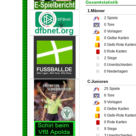
Gesamtstatistik
1.Männer
2
Spiele
0
Tore
0
Vorlagen
0
Gelbe Karten
0
Gelb-Rote Karten
0
Rote Karten
S
2 Siege
U
0 Unentschieden
N
0 Niederlagen
C-Junioren
25
Spiele
6
Tore
9
Vorlagen
0
Gelbe Karten
0
Gelb-Rote Karten
0
Rote Karten
S
9 Siege
U
3 Unentschieden