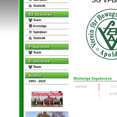
SG VFB
Statistik
D2-Junioren
Team
Kreisliga
Spielplan
Statistik
F-Junioren
Team
G-Junioren
Team
Archiv
Bisherige Ergebnisse
1993 - 2025
2025/26
8.S
17.S