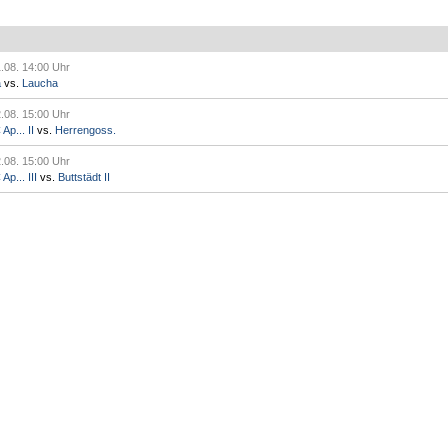
.08. 14:00 Uhr
a
vs.
Laucha
.08. 15:00 Uhr
p... II
vs.
Herrengoss.
.08. 15:00 Uhr
p... III
vs.
Buttstädt II