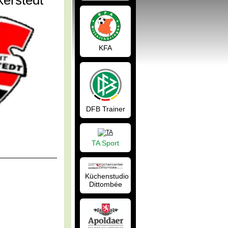
kerstedt
KFA
DFB Trainer
TA Sport
Küchenstudio
Dittombée