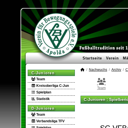
Startseite
Verein
Mä
Nachwuchs
Archiv
C
C-Junioren
Team
Kreisoberliga C-Jun
Team
Spielplan
Statistik
C-Junioren :
Spielberi
D-Junioren
Team
Verbandsliga TFV
Spielplan