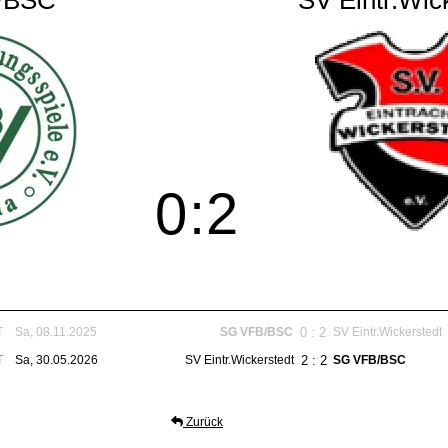
/BSC
SV Eintr.Wic
0
:
2
0 : 2
T
Sa, 08.11.2025
SG VFB/BSC
SV Eintr.Wickerstedt
2 : 2
T
Sa, 30.05.2026
SV Eintr.Wickerstedt
SG VFB/BSC
Zurück