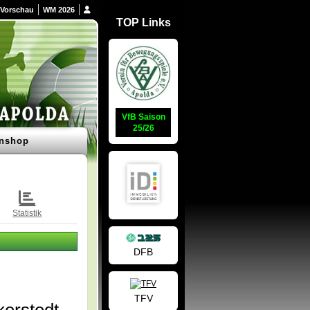
Vorschau
WM 2026
TOP Links
VfB Saison
25/26
nshop
Statistik
DFB
TFV