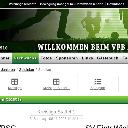
Vereinsgeschichte
Bewegungsmangel bei Heranwachsenden
Downloads
nner
Nachwuchs
Fotos
Sponsoren
Links
Gästebuch
Fa
-Junioren
Spielplan
Spieltag
Kreisliga
Kreisliga Staffel 1
Spielplan
cht
(2025/26)
Kreisliga Staffel 1
8. Spieltag - 08.11.2025
10:30 Uhr