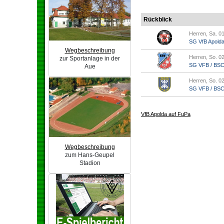
Rückblick
Herren, Sa. 01
SG VfB Apold
Wegbeschreibung
Herren, So. 02
zur Sportanlage in der
SG VFB / BSC A
Aue
Herren, So. 02
SG VFB / BSC A
VfB Apolda auf FuPa
Wegbeschreibung
zum Hans-Geupel
Stadion