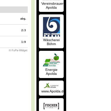
Vereinsbrauerei
Apolda
abg.
2:3
Wäscherei
1:9
Böhm
© FuPa-Widget
Energie
Apolda
www.Apolda.de