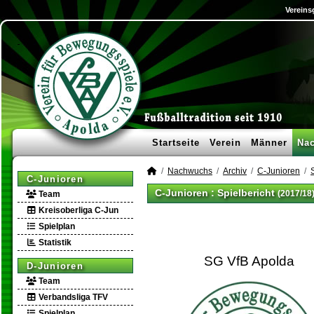
Vereins
Startseite
Verein
Männer
Na
Nachwuchs
Archiv
C-Junioren
C-Junioren
C-Junioren :
Spielbericht
(2017/18
Team
Kreisoberliga C-Jun
Spielplan
Statistik
SG VfB Apolda
D-Junioren
Team
Verbandsliga TFV
Spielplan