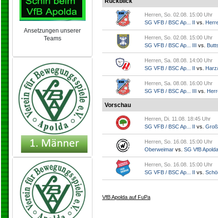
Rückblick
Herren, So. 02.08. 15:00 Uhr
SG VFB / BSC Ap... II
vs.
Herr
Ansetzungen unserer
Herren, So. 02.08. 15:00 Uhr
Teams
SG VFB / BSC Ap... III
vs.
Butts
NEU 2024/25
Herren, Sa. 08.08. 14:00 Uhr
SG VFB / BSC Ap... II
vs.
Harz/
Herren, Sa. 08.08. 16:00 Uhr
SG VFB / BSC Ap... III
vs.
Herr
Vorschau
Herren, Di. 11.08. 18:45 Uhr
SG VFB / BSC Ap... II
vs.
Groß
Herren, So. 16.08. 15:00 Uhr
Oberweimar
vs.
SG VfB Apold
Herren, So. 16.08. 15:00 Uhr
SG VFB / BSC Ap... II
vs.
Schö
VfB Apolda auf FuPa