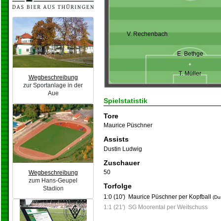
V. Rechenbach
E. Bethge
T. Müller
Wegbeschreibung
zur Sportanlage in der
Aue
Spielstatistik
Tore
Maurice Püschner
Assists
Dustin Ludwig
Zuschauer
50
Wegbeschreibung
zum Hans-Geupel
Torfolge
Stadion
1:0 (10')
Maurice Püschner per Kopfball
(Du
1:1 (21')
SG Moorental per Weitschuss