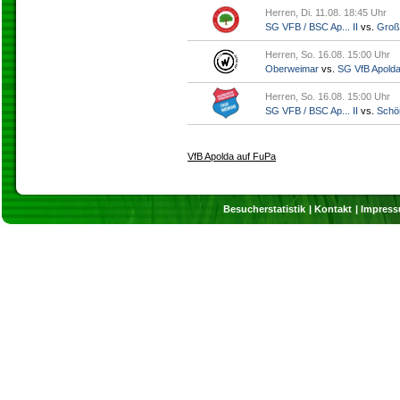
Herren, Di. 11.08. 18:45 Uhr
SG VFB / BSC Ap... II
vs.
Groß
Herren, So. 16.08. 15:00 Uhr
Oberweimar
vs.
SG VfB Apold
Herren, So. 16.08. 15:00 Uhr
SG VFB / BSC Ap... II
vs.
Schö
VfB Apolda auf FuPa
Besucherstatistik
Kontakt
Impres