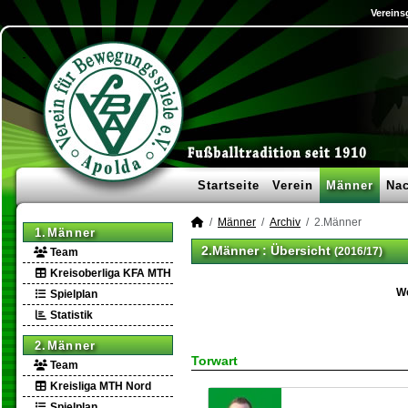
Vereins
Startseite
Verein
Männer
Na
Männer
Archiv
2.Männer
1.Männer
2.Männer :
Übersicht
(2016/17)
Team
Kreisoberliga KFA MTH
W
Spielplan
Statistik
2.Männer
Torwart
Team
Kreisliga MTH Nord
Spielplan