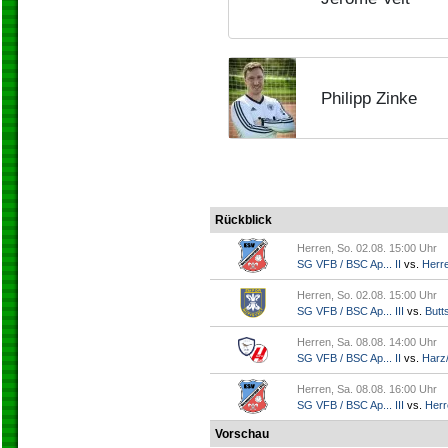
Philipp Zinke
Rückblick
Herren, So. 02.08. 15:00 Uhr
SG VFB / BSC Ap... II
vs.
Herr
Herren, So. 02.08. 15:00 Uhr
SG VFB / BSC Ap... III
vs.
Butts
Herren, Sa. 08.08. 14:00 Uhr
SG VFB / BSC Ap... II
vs.
Harz/
Herren, Sa. 08.08. 16:00 Uhr
SG VFB / BSC Ap... III
vs.
Herr
Vorschau