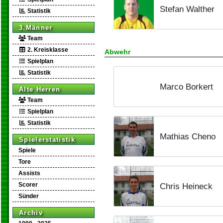
Stefan Walther
Statistik
3.Männer
Team
2. Kreisklasse
Abwehr
Spielplan
Statistik
Marco Borkert
Alte Herren
Team
Spielplan
Statistik
Mathias Cheno
Spielerstatistik
Spiele
Tore
Assists
Scorer
Chris Heineck
Sünder
Archiv